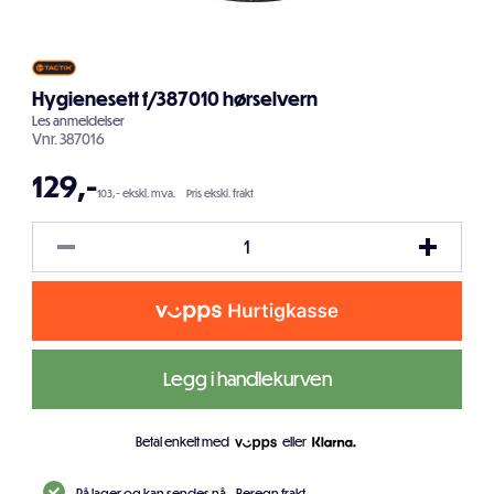
Hygienesett f/387010 hørselvern
Les
anmeldelser
Vnr.
387016
129
,-
103,- ekskl. mva.
Pris ekskl. frakt
Legg i handlekurven
Betal enkelt med
eller
På lager og kan sendes nå.
Beregn frakt