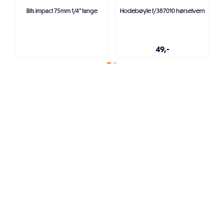
Bits impact 75mm 1/4" tange
Hodebøyle f/387010 hørselvern
49,-
Legg i handlekurven
Legg i handlekurven