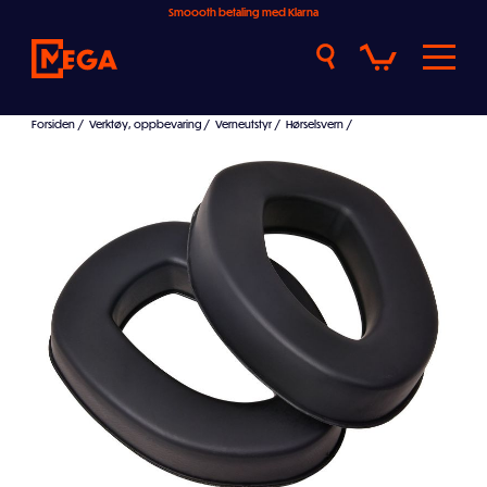
Smoooth betaling med Klarna
Forsiden
/
Verktøy, oppbevaring
/
Verneutstyr
/
Hørselsvern
/