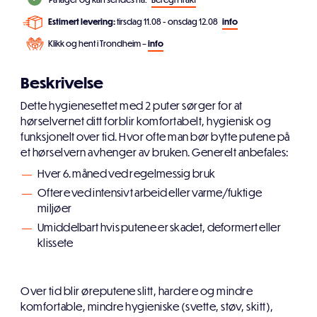
Estimert levering:
tirsdag 11.08 - onsdag 12.08
info
Klikk og hent i Trondheim –
info
Beskrivelse
Dette hygienesettet med 2 puter sørger for at
hørselvernet ditt forblir komfortabelt, hygienisk og
funksjonelt over tid. Hvor ofte man bør bytte putene på
et hørselvern avhenger av bruken. Generelt anbefales:
Hver 6. måned ved regelmessig bruk
Oftere ved intensivt arbeid eller varme/fuktige
miljøer
Umiddelbart hvis putene er skadet, deformert eller
klissete
Over tid blir øreputene slitt, hardere og mindre
komfortable, mindre hygieniske (svette, støv, skitt),