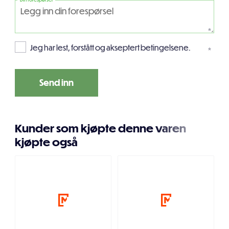
*
Jeg har lest, forstått og akseptert betingelsene.
*
Kunder som kjøpte denne varen
kjøpte også