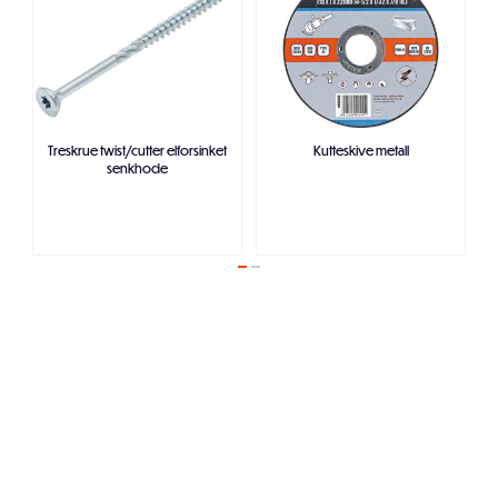
Treskrue twist/cutter elforsinket
Kutteskive metall
senkhode
Legg i handlekurven
Legg i handlekurven