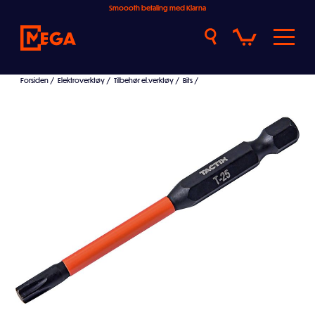
Smoooth betaling med Klarna
Forsiden
/
Elektroverktøy
/
Tilbehør el.verktøy
/
Bits
/