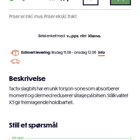
Priser er inkl. mva. Priser ekskl. frakt.
Betal enkelt med
eller
Estimert levering:
tirsdag 11.08 - onsdag 12.08
info
Beskrivelse
Tactix slagbits har en unik torsjon-sone som absorberer
moment og dermed reduserer slitasje på bitsen. Stålkvalitet
X5 gir fremragende holdbarhet.
Still et spørsmål
Ditt navn