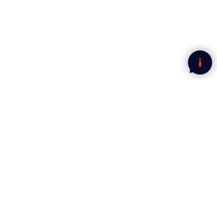
Nyhetsbrev fra Mega Norge
Motta gode tilbud rett i innboksen.