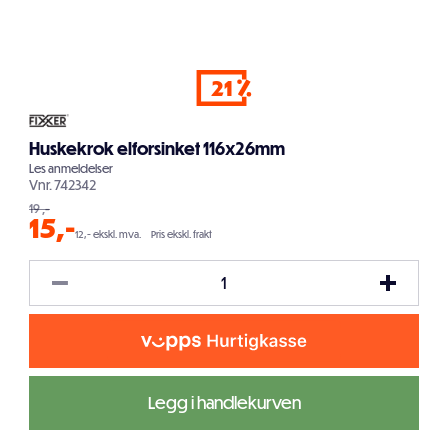
21
Huskekrok elforsinket 116x26mm
Les
anmeldelser
Vnr.
742342
19
,-
15
,-
12,- ekskl. mva.
Pris ekskl. frakt
Legg i handlekurven