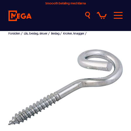
Smoooth betaling med Klarna
Forsiden
/
Lås, beslag, skruer
/
Beslag
/
Kroker, knagger
/