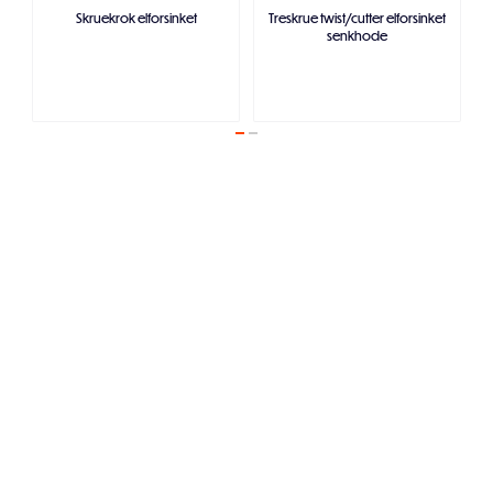
Skruekrok elforsinket
Treskrue twist/cutter elforsinket
senkhode
Legg i handlekurven
Legg i handlekurven