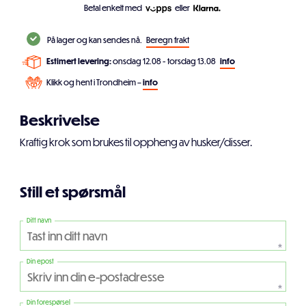
Betal enkelt med
eller
På lager og kan sendes nå.
Beregn frakt
Estimert levering:
onsdag 12.08 - torsdag 13.08
info
Klikk og hent i Trondheim –
info
Beskrivelse
Kraftig krok som brukes til oppheng av husker/disser.
Still et spørsmål
Ditt navn
*
Din epost
*
Din forespørsel