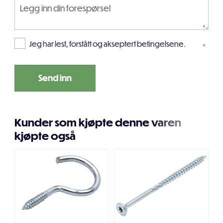
*
Jeg har lest, forstått og akseptert betingelsene.
*
Kunder som kjøpte denne varen
kjøpte også