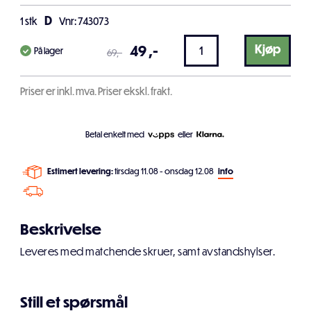
D
1
stk
Vnr: 743073
49
,-
Kjøp
På lager
69
,-
Priser er inkl. mva. Priser ekskl. frakt.
Betal enkelt med
eller
Estimert levering:
tirsdag 11.08 - onsdag 12.08
info
Beskrivelse
Leveres med matchende skruer, samt avstandshylser.
Still et spørsmål