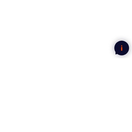
Nyhetsbrev fra Mega Norge
Motta gode tilbud rett i innboksen.