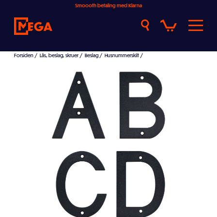
Smoooth betaling med Klarna
Forsiden
/
Lås, beslag, skruer
/
Beslag
/
Husnummerskilt
/