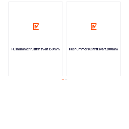
Husnummer rustfritt svart 150mm
Husnummer rustfritt svart 200mm
Legg i handlekurven
Legg i handlekurven