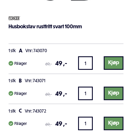
Husbokstav rustfritt svart 100mm
A
1
stk
Vnr: 743070
49
,-
Kjøp
På lager
69
,-
B
1
stk
Vnr: 743071
49
,-
Kjøp
På lager
69
,-
C
1
stk
Vnr: 743072
49
,-
Kjøp
På lager
69
,-