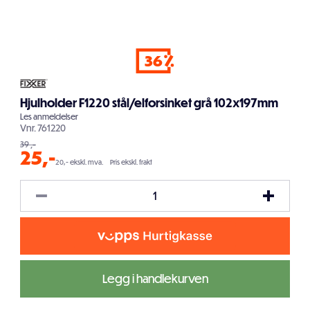
36
Hjulholder F1220 stål/elforsinket grå 102x197mm
Les
anmeldelser
Vnr.
761220
39
,-
25
,-
20,- ekskl. mva.
Pris ekskl. frakt
Legg i handlekurven