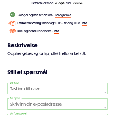
Betal enkelt med
eller
På lager og kan sendes nå.
Beregn frakt
Estimert levering:
mandag 10.08 - tirsdag 11.08
info
Klikk og hent i Trondheim –
info
Beskrivelse
Opphengsbeslag for hjul, utført i elforsinket stål.
Still et spørsmål
Ditt navn
*
Din epost
*
Din forespørsel