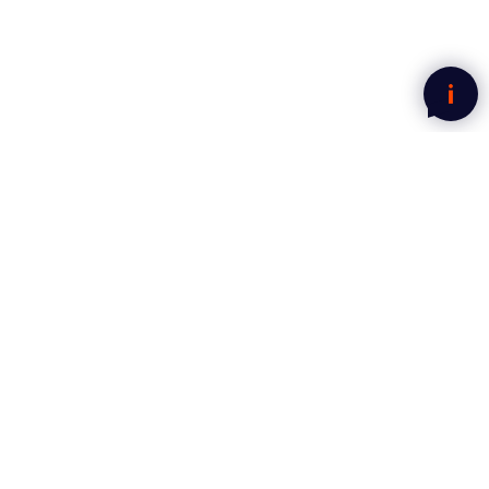
Nyhetsbrev fra Mega Norge
Motta gode tilbud rett i innboksen.