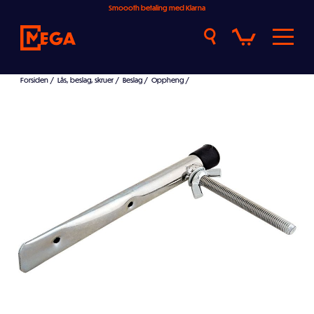
Smoooth betaling med Klarna
Forsiden
/
Lås, beslag, skruer
/
Beslag
/
Oppheng
/