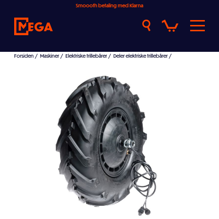
Smoooth betaling med Klarna
Forsiden
/
Maskiner
/
Elektriske trillebårer
/
Deler elektriske trillebårer
/