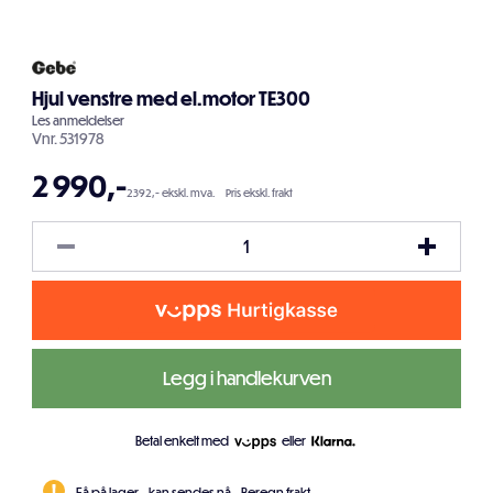
Hjul venstre med el.motor TE300
Les
anmeldelser
Vnr.
531978
2 990
,-
2392,- ekskl. mva.
Pris ekskl. frakt
Legg i handlekurven
Betal enkelt med
eller
Få på lager - kan sendes nå.
Beregn frakt