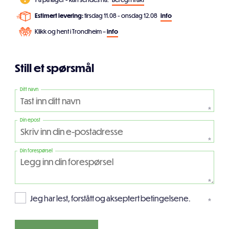
Estimert levering:
tirsdag 11.08 - onsdag 12.08
info
Klikk og hent i Trondheim –
info
Still et spørsmål
Ditt navn
*
Din epost
*
Din forespørsel
*
Jeg har lest, forstått og akseptert betingelsene.
*