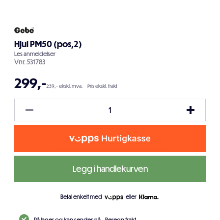
Hjul PM50 (pos,2)
Les
anmeldelser
Vnr.
531783
299
,-
239,- ekskl. mva.
Pris ekskl. frakt
Legg i handlekurven
Betal enkelt med
eller
På lager og kan sendes nå.
Beregn frakt