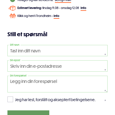
Estimert levering:
tirsdag 11.08 - onsdag 12.08
info
Klikk og hent i Trondheim –
info
Still et spørsmål
Ditt navn
*
Din epost
*
Din forespørsel
*
Jeg har lest, forstått og akseptert betingelsene.
*