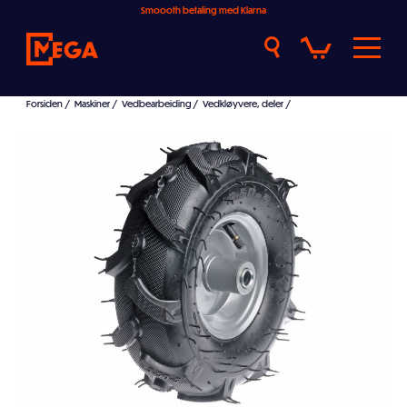
Smoooth betaling med Klarna
Forsiden
/
Maskiner
/
Vedbearbeiding
/
Vedkløyvere, deler
/