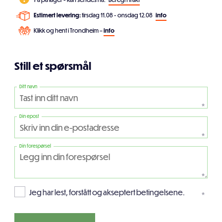
Estimert levering:
tirsdag 11.08 - onsdag 12.08
info
Klikk og hent i Trondheim –
info
Still et spørsmål
Ditt navn
*
Din epost
*
Din forespørsel
*
Jeg har lest, forstått og akseptert betingelsene.
*