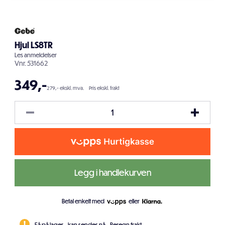
Hjul LS8TR
Les
anmeldelser
Vnr.
531662
349
,-
279,- ekskl. mva.
Pris ekskl. frakt
Legg i handlekurven
Betal enkelt med
eller
Få på lager - kan sendes nå.
Beregn frakt