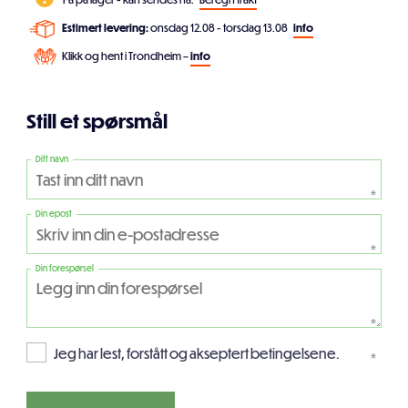
Estimert levering:
onsdag 12.08 - torsdag 13.08
info
Klikk og hent i Trondheim –
info
Still et spørsmål
Ditt navn
*
Din epost
*
Din forespørsel
*
Jeg har lest, forstått og akseptert betingelsene.
*