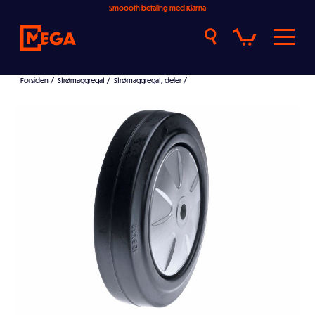
Smoooth betaling med Klarna
Forsiden
/
Strømaggregat
/
Strømaggregat, deler
/