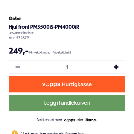
Hjul front PM3500iS-PM4000iR
Les
anmeldelser
Vnr.
572879
249
,-
199,- ekskl. mva.
Pris ekskl. frakt
Legg i handlekurven
Betal enkelt med
eller
Få på lager - kan sendes nå.
Beregn frakt