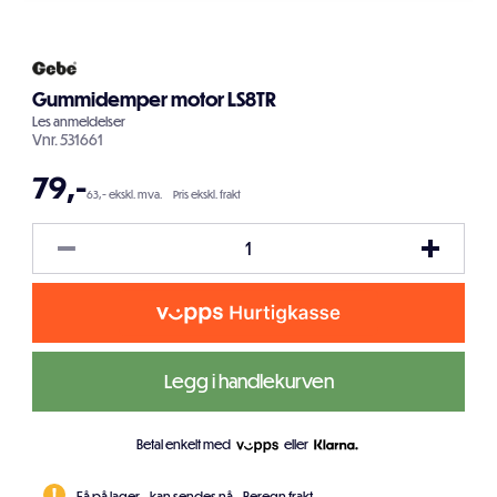
Gummidemper motor LS8TR
Les
anmeldelser
Vnr.
531661
79
,-
63,- ekskl. mva.
Pris ekskl. frakt
Legg i handlekurven
Betal enkelt med
eller
Få på lager - kan sendes nå.
Beregn frakt