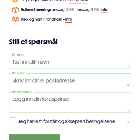
Estimert levering:
onsdag 12.08 - torsdag 13.08
info
Klikk og hent i Trondheim –
info
Still et spørsmål
Ditt navn
*
Din epost
*
Din forespørsel
*
Jeg har lest, forstått og akseptert betingelsene.
*