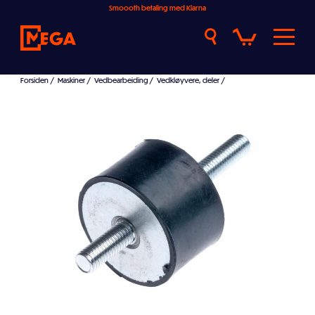
Smoooth betaling med Klarna
Forsiden
/
Maskiner
/
Vedbearbeiding
/
Vedkløyvere, deler
/