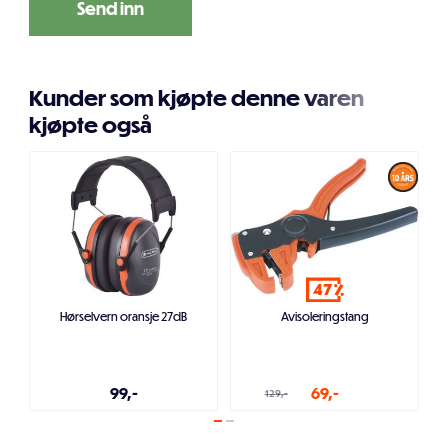
Kunder som kjøpte denne varen
kjøpte også
47
Hørselvern oransje 27dB
Avisoleringstang
99,-
69,-
129,-