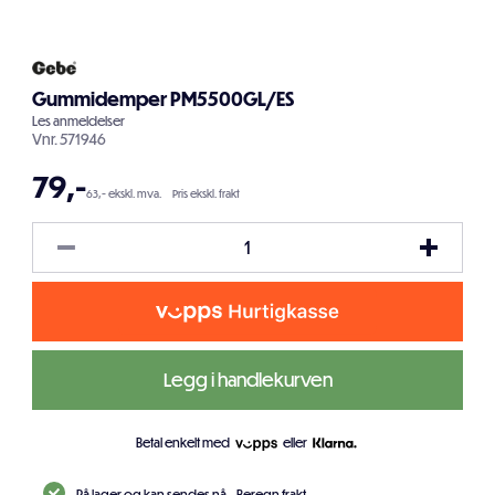
Gummidemper PM5500GL/ES
Les
anmeldelser
Vnr.
571946
79
,-
63,- ekskl. mva.
Pris ekskl. frakt
Legg i handlekurven
Betal enkelt med
eller
På lager og kan sendes nå.
Beregn frakt