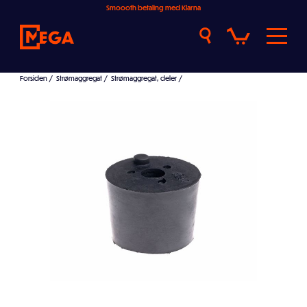
Smoooth betaling med Klarna
Forsiden
/
Strømaggregat
/
Strømaggregat, deler
/