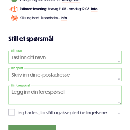
Estimert levering:
tirsdag 11.08 - onsdag 12.08
info
Klikk og hent i Trondheim –
info
Still et spørsmål
Ditt navn
*
Din epost
*
Din forespørsel
*
Jeg har lest, forstått og akseptert betingelsene.
*