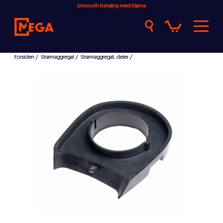
Smoooth betaling med Klarna
Forsiden
/
Strømaggregat
/
Strømaggregat, deler
/