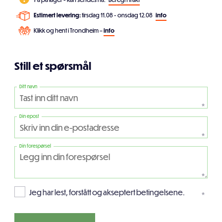
Estimert levering:
tirsdag 11.08 - onsdag 12.08
info
Klikk og hent i Trondheim –
info
Still et spørsmål
Ditt navn
*
Din epost
*
Din forespørsel
*
Jeg har lest, forstått og akseptert betingelsene.
*