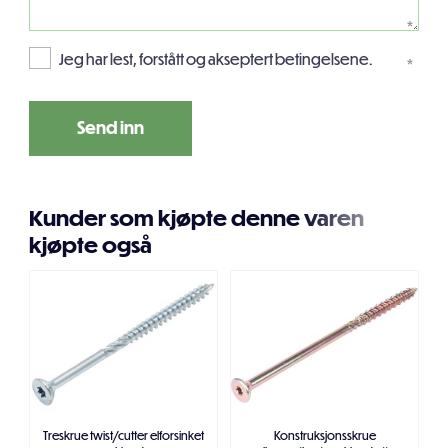
*
Jeg har lest, forstått og akseptert betingelsene.
*
Kunder som kjøpte denne varen
kjøpte også
Treskrue twist/cutter elforsinket
Konstruksjonsskrue
T