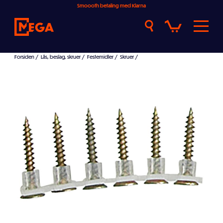
Smoooth betaling med Klarna
Forsiden
/
Lås, beslag, skruer
/
Festemidler
/
Skruer
/