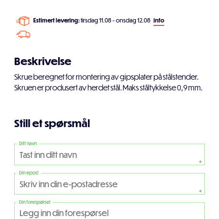
Estimert levering:
tirsdag 11.08 - onsdag 12.08
info
Beskrivelse
Skrue beregnet for montering av gipsplater på stålstender.
Skruen er produsert av herdet stål. Maks ståltykkelse 0,9 mm.
Still et spørsmål
Ditt navn
*
Din epost
*
Din forespørsel