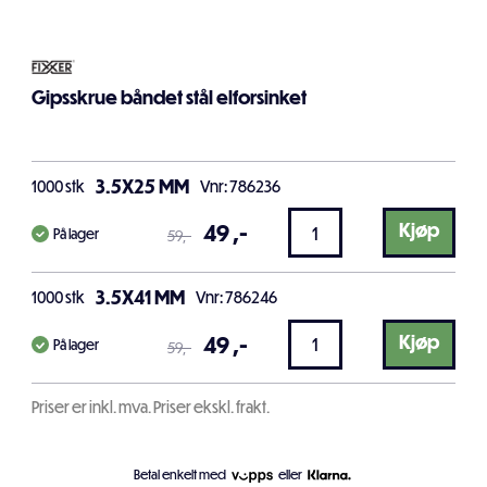
Gipsskrue båndet stål elforsinket
3.5X25 MM
1000
stk
Vnr: 786236
49
,-
Kjøp
På lager
59
,-
3.5X41 MM
1000
stk
Vnr: 786246
49
,-
Kjøp
På lager
59
,-
Priser er inkl. mva. Priser ekskl. frakt.
Betal enkelt med
eller