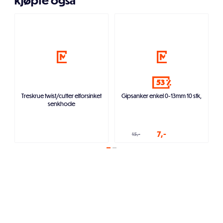
kjøpte også
53
Treskrue twist/cutter elforsinket
Gipsanker enkel 0-13mm 10 stk,
senkhode
7,-
15,-
Legg i handlekurven
Legg i handlekurven