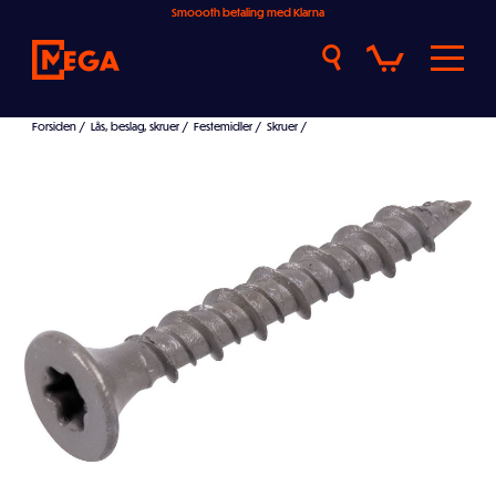
Smoooth betaling med Klarna
Forsiden
/
Lås, beslag, skruer
/
Festemidler
/
Skruer
/