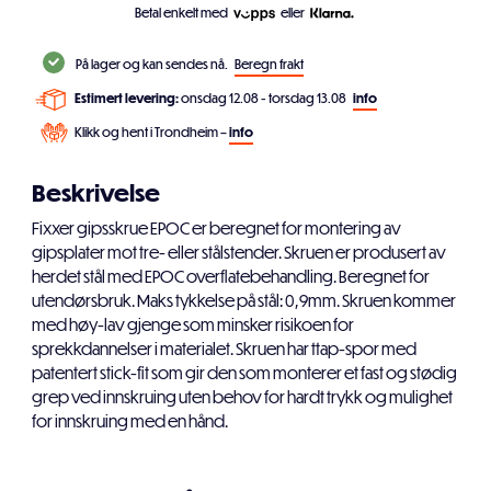
Betal enkelt med
eller
På lager og kan sendes nå.
Beregn frakt
Estimert levering:
onsdag 12.08 - torsdag 13.08
info
Klikk og hent i Trondheim –
info
Beskrivelse
Fixxer gipsskrue EPOC er beregnet for montering av
gipsplater mot tre- eller stålstender. Skruen er produsert av
herdet stål med EPOC overflatebehandling. Beregnet for
utendørsbruk. Maks tykkelse på stål: 0,9mm. Skruen kommer
med høy-lav gjenge som minsker risikoen for
sprekkdannelser i materialet. Skruen har ttap-spor med
patentert stick-fit som gir den som monterer et fast og stødig
grep ved innskruing uten behov for hardt trykk og mulighet
for innskruing med en hånd.