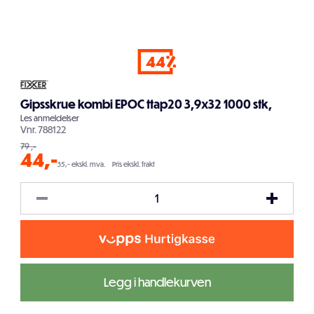
44
Gipsskrue kombi EPOC ttap20 3,9x32 1000 stk,
Les
anmeldelser
Vnr.
788122
79
,-
44
,-
35,- ekskl. mva.
Pris ekskl. frakt
Legg i handlekurven