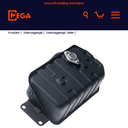
Smoooth betaling med Klarna
Forsiden
/
Strømaggregat
/
Strømaggregat, deler
/