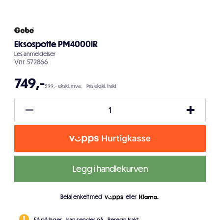
Eksospotte PM4000iR
Les
anmeldelser
Vnr.
572866
749
,-
599,- ekskl. mva.
Pris ekskl. frakt
Legg i handlekurven
Betal enkelt med
eller
Få på lager - kan sendes nå.
Beregn frakt