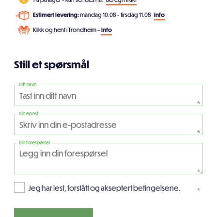
Estimert levering:
mandag 10.08 - tirsdag 11.08
info
Klikk og hent i Trondheim –
info
Still et spørsmål
Ditt navn
*
Din epost
*
Din forespørsel
*
Jeg har lest, forstått og akseptert betingelsene.
*