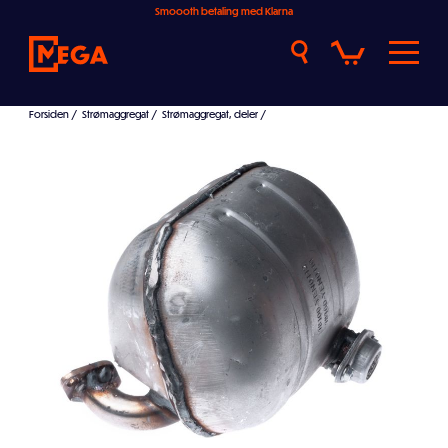
Smoooth betaling med Klarna
Forsiden
/
Strømaggregat
/
Strømaggregat, deler
/