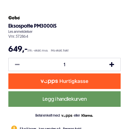
Eksospotte PM3000iS
Les
anmeldelser
Vnr.
572864
649
,-
519,- ekskl. mva.
Pris ekskl. frakt
Legg i handlekurven
Betal enkelt med
eller
Få på lager - kan sendes nå.
Beregn frakt