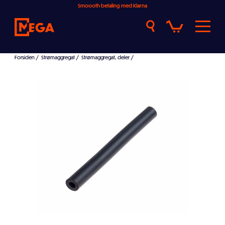
Smoooth betaling med Klarna
Forsiden
/
Strømaggregat
/
Strømaggregat, deler
/