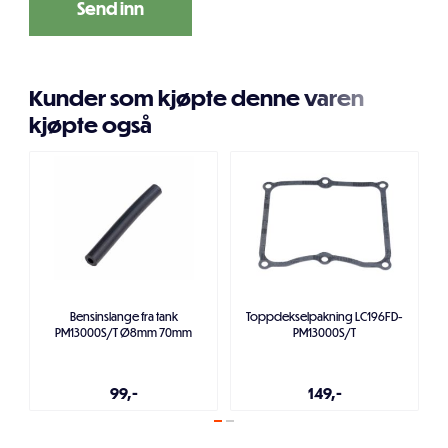
Kunder som kjøpte denne varen
kjøpte også
Bensinslange fra tank
Toppdekselpakning LC196FD-
PM13000S/T Ø8mm 70mm
PM13000S/T
99,-
149,-