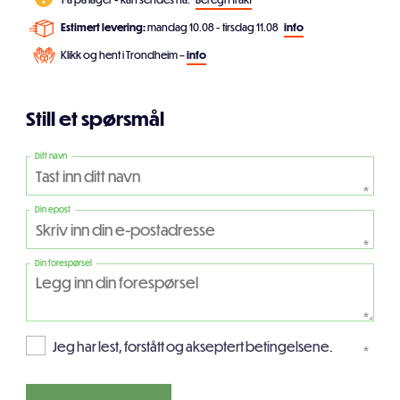
Estimert levering:
mandag 10.08 - tirsdag 11.08
info
Klikk og hent i Trondheim –
info
Still et spørsmål
Ditt navn
*
Din epost
*
Din forespørsel
*
Jeg har lest, forstått og akseptert betingelsene.
*