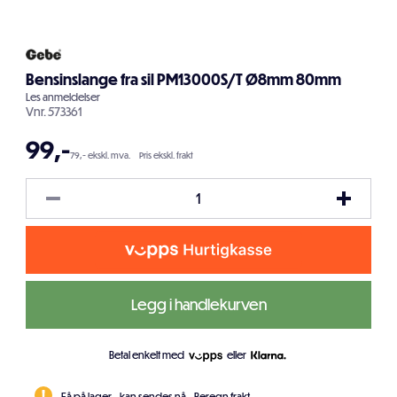
Bensinslange fra sil PM13000S/T Ø8mm 80mm
Les
anmeldelser
Vnr.
573361
99
,-
79,- ekskl. mva.
Pris ekskl. frakt
Legg i handlekurven
Betal enkelt med
eller
Få på lager - kan sendes nå.
Beregn frakt