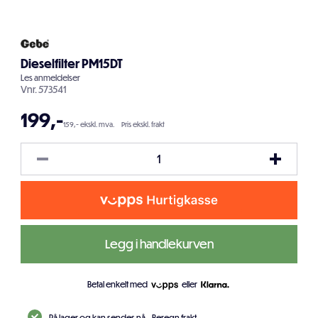
Dieselfilter PM15DT
Les
anmeldelser
Vnr.
573541
199
,-
159,- ekskl. mva.
Pris ekskl. frakt
Legg i handlekurven
Betal enkelt med
eller
På lager og kan sendes nå.
Beregn frakt