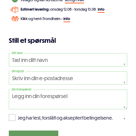
Estimert levering:
onsdag 12.08 - torsdag 13.08
info
Klikk og hent i Trondheim –
info
Still et spørsmål
Ditt navn
*
Din epost
*
Din forespørsel
*
Jeg har lest, forstått og akseptert betingelsene.
*