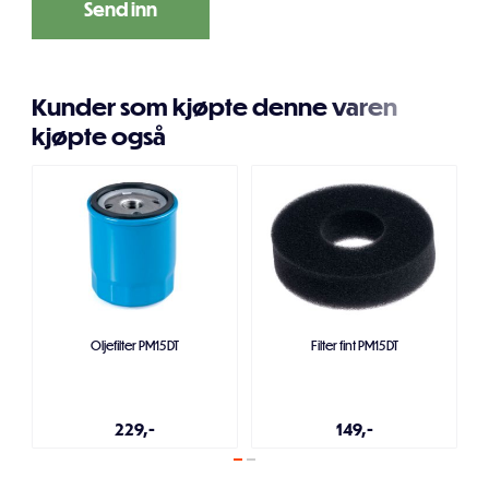
Kunder som kjøpte denne varen
kjøpte også
Oljefilter PM15DT
Filter fint PM15DT
229,-
149,-