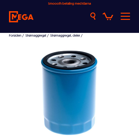
Smoooth betaling med Klarna
Forsiden
/
Strømaggregat
/
Strømaggregat, deler
/