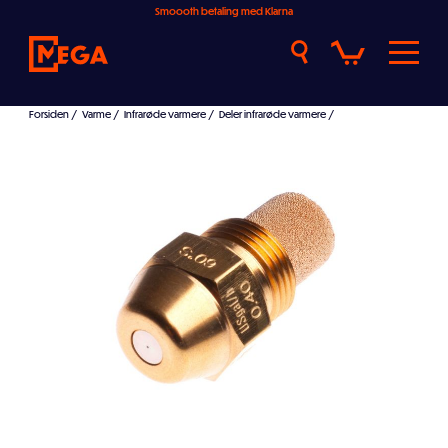
Smoooth betaling med Klarna
Forsiden
/
Varme
/
Infrarøde varmere
/
Deler infrarøde varmere
/