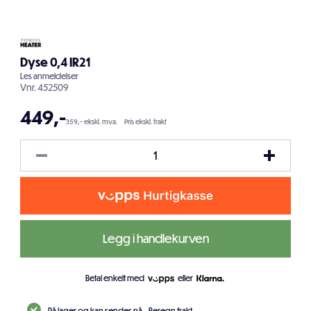
Dyse 0,4 IR21
Les
anmeldelser
Vnr.
452509
449
,-
359,- ekskl. mva.
Pris ekskl. frakt
Legg i handlekurven
Betal enkelt med
eller
På lager og kan sendes nå.
Beregn frakt