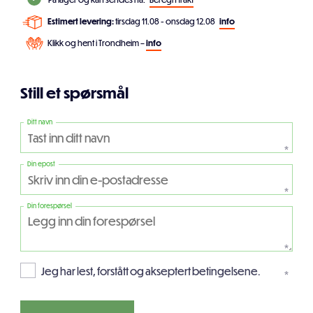
Estimert levering:
tirsdag 11.08 - onsdag 12.08
info
Klikk og hent i Trondheim –
info
Still et spørsmål
Ditt navn
*
Din epost
*
Din forespørsel
*
Jeg har lest, forstått og akseptert betingelsene.
*