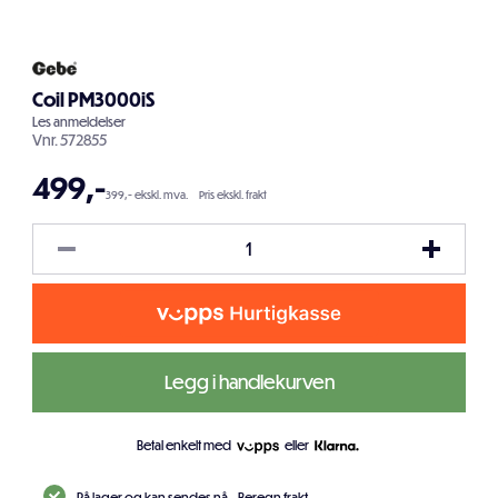
Coil PM3000iS
Les
anmeldelser
Vnr.
572855
499
,-
399,- ekskl. mva.
Pris ekskl. frakt
Legg i handlekurven
Betal enkelt med
eller
På lager og kan sendes nå.
Beregn frakt