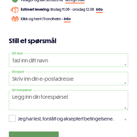
Estimert levering:
tirsdag 11.08 - onsdag 12.08
info
Klikk og hent i Trondheim –
info
Still et spørsmål
Ditt navn
*
Din epost
*
Din forespørsel
*
Jeg har lest, forstått og akseptert betingelsene.
*