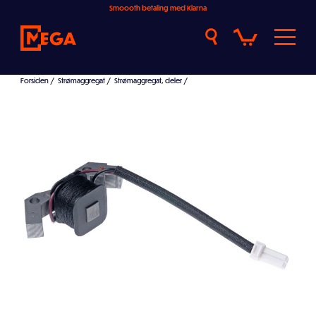
Smoooth betaling med Klarna
Forsiden
/
Strømaggregat
/
Strømaggregat, deler
/