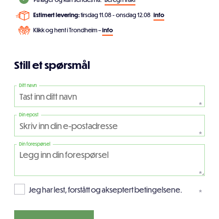
Estimert levering:
tirsdag 11.08 - onsdag 12.08
info
Klikk og hent i Trondheim –
info
Still et spørsmål
Ditt navn
*
Din epost
*
Din forespørsel
*
Jeg har lest, forstått og akseptert betingelsene.
*