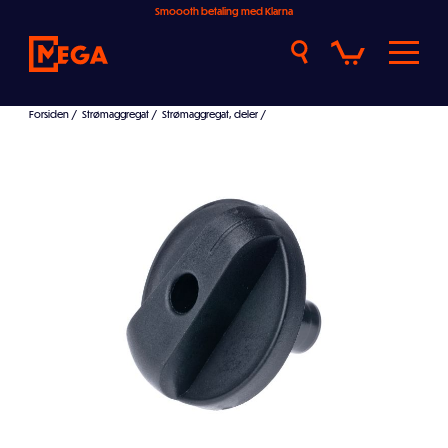
Smoooth betaling med Klarna
Forsiden
/
Strømaggregat
/
Strømaggregat, deler
/