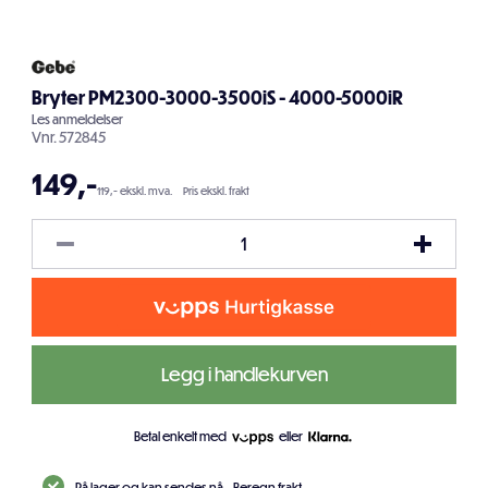
Bryter PM2300-3000-3500iS - 4000-5000iR
Les
anmeldelser
Vnr.
572845
149
,-
119,- ekskl. mva.
Pris ekskl. frakt
Legg i handlekurven
Betal enkelt med
eller
På lager og kan sendes nå.
Beregn frakt