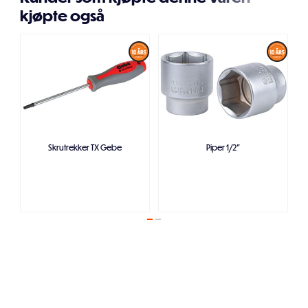
kjøpte også
Skrutrekker TX Gebe
Piper 1/2"
Legg i handlekurven
Legg i handlekurven