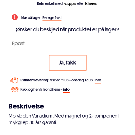
Betal enkelt med
eller
Ikke på lager
Beregn frakt
Ønsker du beskjed når produktet er på lager?
Estimert levering:
tirsdag 11.08 - onsdag 12.08
info
Klikk og hent i Trondheim –
info
Beskrivelse
Molybden Vanadium. Med magnet og 2-komponent
mykgrep. 10 års garanti.