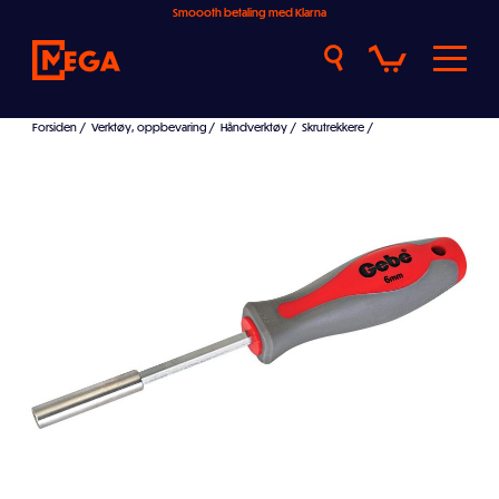
Smoooth betaling med Klarna
Forsiden
/
Verktøy, oppbevaring
/
Håndverktøy
/
Skrutrekkere
/