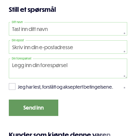
Still et spørsmål
Ditt navn
*
Din epost
*
Din forespørsel
*
Jeg har lest, forstått og akseptert betingelsene.
*
Kunder som kjøpte denne varen