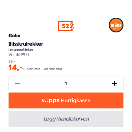
52
Bitsskrutrekker
Les
anmeldelser
Vnr.
469971
29
,-
14
,-
11,- ekskl. mva.
Pris ekskl. frakt
Legg i handlekurven