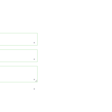
*
*
*
*