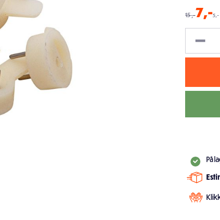
7
,-
15
,-
5,-
På l
Est
Klik