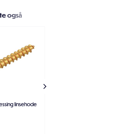
te også
essing linsehode
Dykkert firkant elforsinket