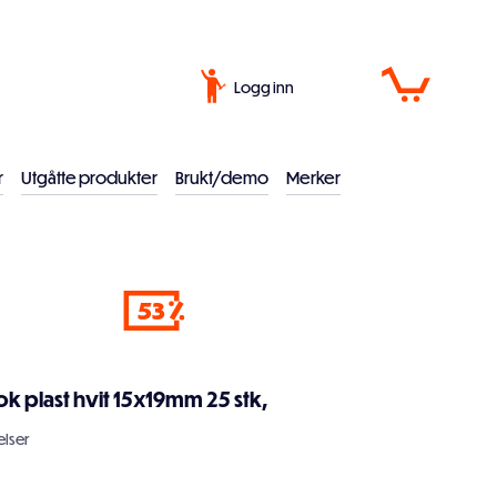
Logg inn
r
Utgåtte produkter
Brukt/demo
Merker
53
ok plast hvit 15x19mm 25 stk,
lser