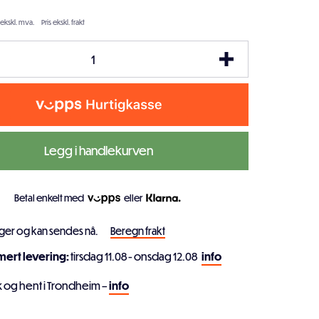
 ekskl. mva.
Pris ekskl. frakt
Legg i handlekurven
Betal enkelt med
eller
ager og kan sendes nå.
Beregn frakt
imert levering:
tirsdag 11.08 - onsdag 12.08
info
k og hent i Trondheim –
info