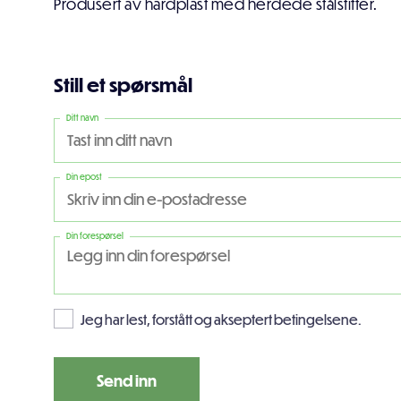
Produsert av hardplast med herdede stålstifter.
Still et spørsmål
Ditt navn
Din epost
Din forespørsel
Jeg har lest, forstått og akseptert betingelsene.