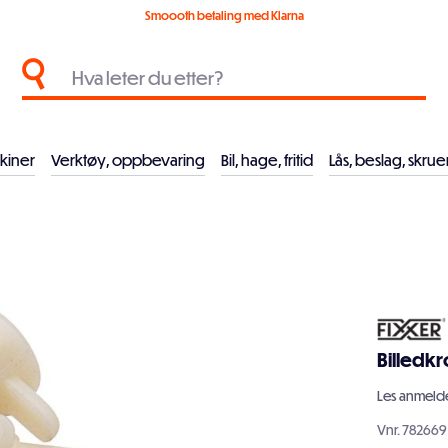
Smoooth betaling med Klarna
kiner
Verktøy, oppbevaring
Bil, hage, fritid
Lås, beslag, skrue
Billedkr
Les
anmelde
Vnr.
782669