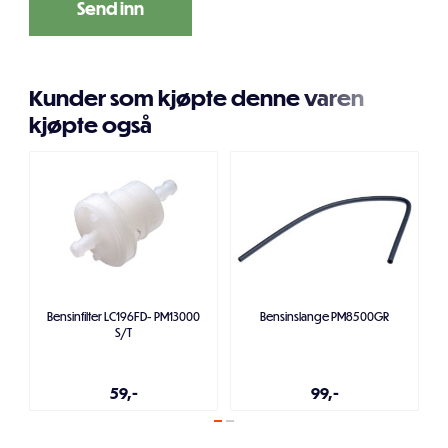
Kunder som kjøpte denne varen
kjøpte også
Bensinfilter LC196FD- PM13000
Bensinslange PM8500GR
S/T
59,-
99,-