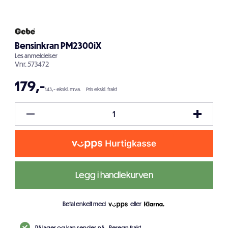
Bensinkran PM2300iX
Les
anmeldelser
Vnr.
573472
179
,-
143,- ekskl. mva.
Pris ekskl. frakt
Legg i handlekurven
Betal enkelt med
eller
På lager og kan sendes nå.
Beregn frakt