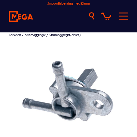
Smoooth betaling med Klarna
Forsiden
/
Strømaggregat
/
Strømaggregat, deler
/