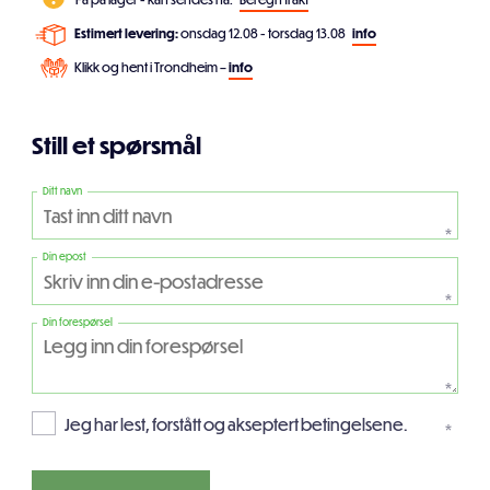
Estimert levering:
onsdag 12.08 - torsdag 13.08
info
Klikk og hent i Trondheim –
info
Still et spørsmål
Ditt navn
*
Din epost
*
Din forespørsel
*
Jeg har lest, forstått og akseptert betingelsene.
*