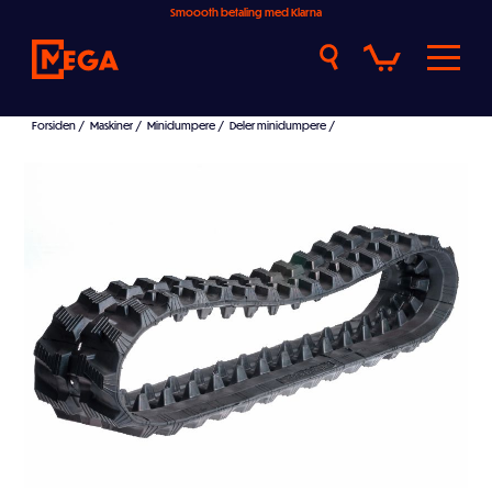
Smoooth betaling med Klarna
Forsiden
/
Maskiner
/
Minidumpere
/
Deler minidumpere
/