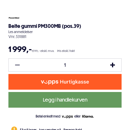
Belte gummi PM300MB (pos.39)
Les
anmeldelser
Vnr.
531881
1 999
,-
1599,- ekskl. mva.
Pris ekskl. frakt
Legg i handlekurven
Betal enkelt med
eller
Få på lager - kan sendes nå.
Beregn frakt