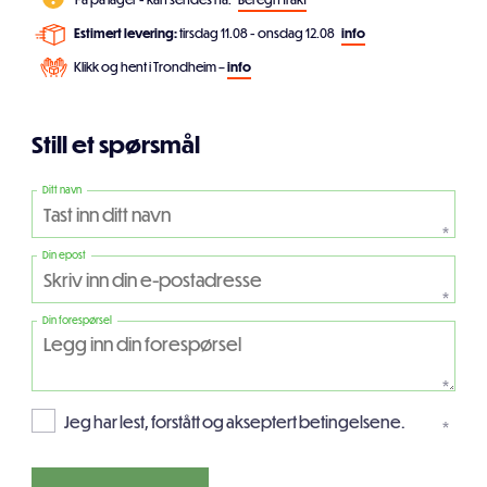
Estimert levering:
tirsdag 11.08 - onsdag 12.08
info
Klikk og hent i Trondheim –
info
Still et spørsmål
Ditt navn
*
Din epost
*
Din forespørsel
*
Jeg har lest, forstått og akseptert betingelsene.
*