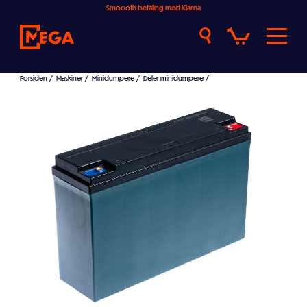
Smoooth betaling med Klarna
Forsiden
/
Maskiner
/
Minidumpere
/
Deler minidumpere
/