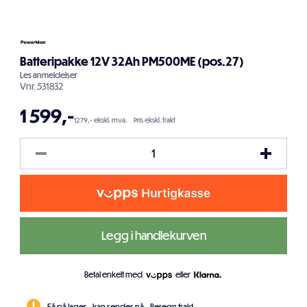
Batteripakke 12V 32Ah PM500ME (pos.27)
Les
anmeldelser
Vnr.
531832
1 599
,-
1279,- ekskl. mva.
Pris ekskl. frakt
Legg i handlekurven
Betal enkelt med
eller
Få på lager - kan sendes nå.
Beregn frakt