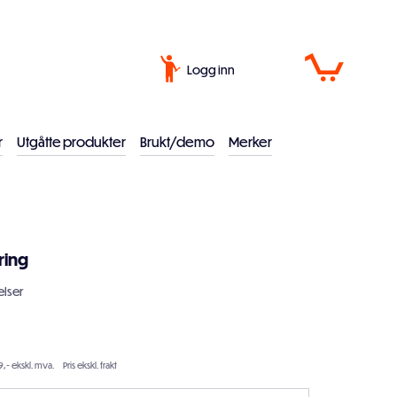
Logg inn
r
Utgåtte produkter
Brukt/demo
Merker
ring
lser
9,- ekskl. mva.
Pris ekskl. frakt