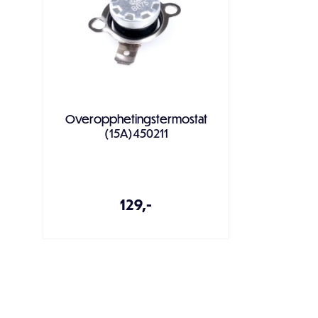
Overopphetingstermostat
(15A)450211
129,-
Legg i handlekurven