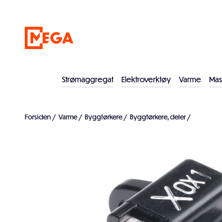
Strømaggregat
Elektroverktøy
Varme
Mas
Forsiden
/
Varme
/
Byggtørkere
/
Byggtørkere, deler
/