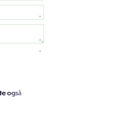
*
*
*
te også