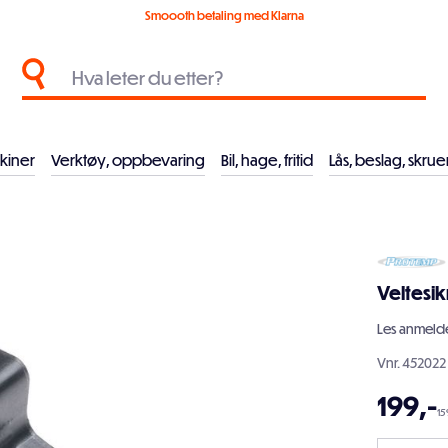
Smoooth betaling med Klarna
kiner
Verktøy, oppbevaring
Bil, hage, fritid
Lås, beslag, skrue
Veltesik
Les
anmelde
Vnr.
452022
199
,-
15