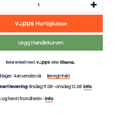
Legg i handlekurven
Betal enkelt med
eller
å lager - kan sendes nå.
Beregn frakt
imert levering:
tirsdag 11.08 - onsdag 12.08
info
k og hent i Trondheim –
info