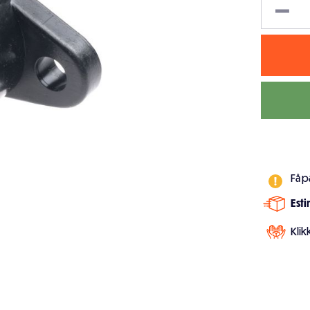
Få p
Est
Klik