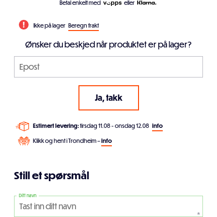
Betal enkelt med
eller
Ikke på lager
Beregn frakt
Ønsker du beskjed når produktet er på lager?
Estimert levering:
tirsdag 11.08 - onsdag 12.08
info
Klikk og hent i Trondheim –
info
Still et spørsmål
Ditt navn
*