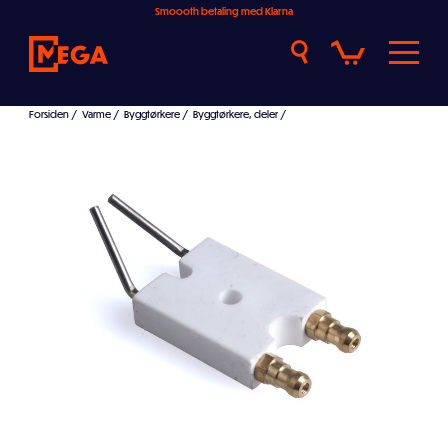
Smoooth betaling med Klarna
Forsiden
/
Varme
/
Byggtørkere
/
Byggtørkere, deler
/