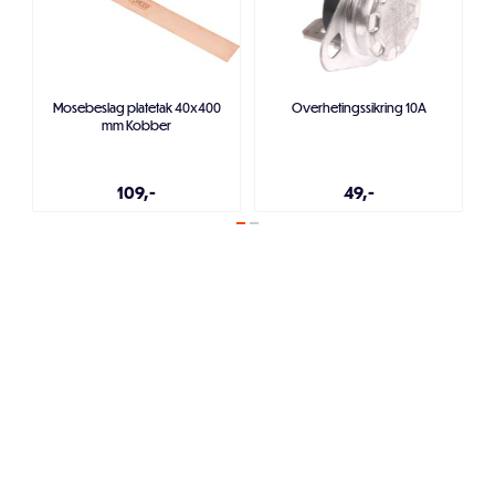
Mosebeslag platetak 40x400
Overhetingssikring 10A
mm Kobber
109,-
49,-
Legg i handlekurven
Legg i handlekurven