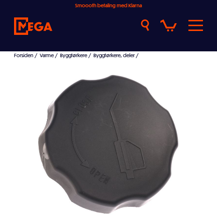
Smoooth betaling med Klarna
Forsiden
/
Varme
/
Byggtørkere
/
Byggtørkere, deler
/