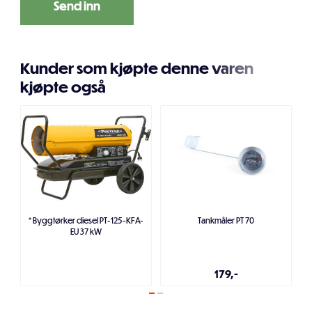
Kunder som kjøpte denne varen
kjøpte også
* Byggtørker diesel PT-125-KFA-
Tankmåler PT 70
EU 37 kW
179,-