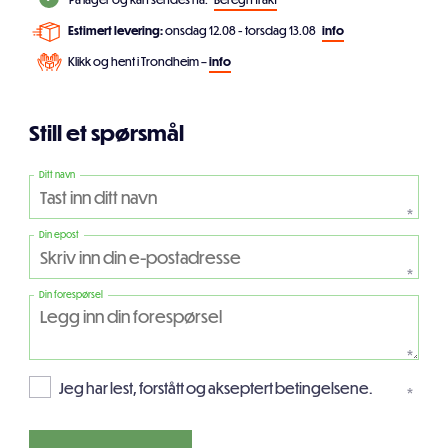
Estimert levering:
onsdag 12.08 - torsdag 13.08
info
Klikk og hent i Trondheim –
info
Still et spørsmål
Ditt navn
*
Din epost
*
Din forespørsel
*
Jeg har lest, forstått og akseptert betingelsene.
*