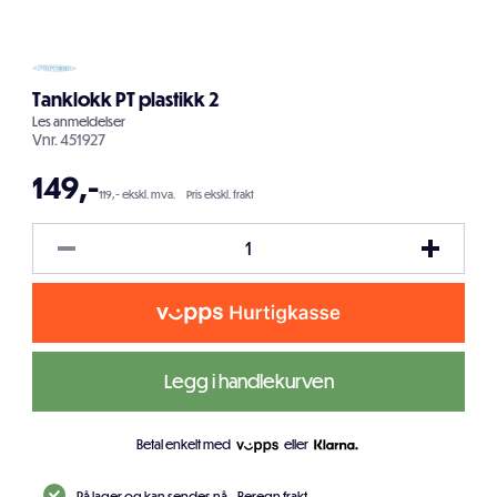
Tanklokk PT plastikk 2
Les
anmeldelser
Vnr.
451927
149
,-
119,- ekskl. mva.
Pris ekskl. frakt
Legg i handlekurven
Betal enkelt med
eller
På lager og kan sendes nå.
Beregn frakt