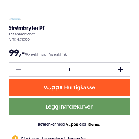
Strømbryter PT
Les
anmeldelser
Vnr.
451565
99
,-
79,- ekskl. mva.
Pris ekskl. frakt
Legg i handlekurven
Betal enkelt med
eller
Få på lager - kan sendes nå.
Beregn frakt