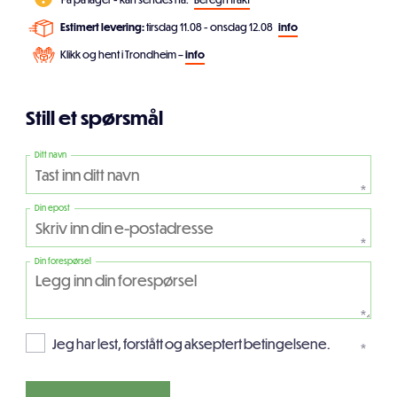
Estimert levering:
tirsdag 11.08 - onsdag 12.08
info
Klikk og hent i Trondheim –
info
Still et spørsmål
Ditt navn
*
Din epost
*
Din forespørsel
*
Jeg har lest, forstått og akseptert betingelsene.
*