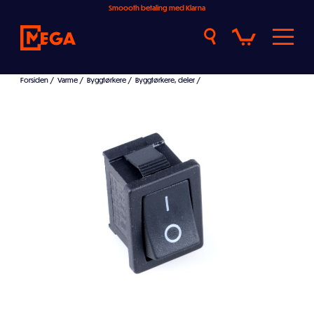
Smoooth betaling med Klarna
Forsiden
/
Varme
/
Byggtørkere
/
Byggtørkere, deler
/