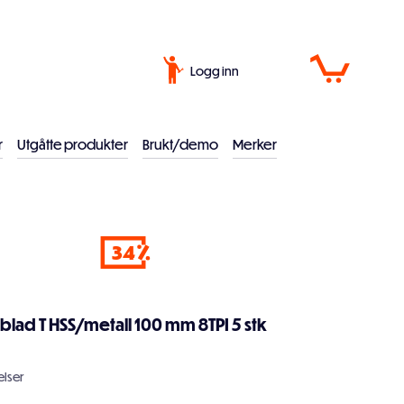
Logg inn
r
Utgåtte produkter
Brukt/demo
Merker
34
blad T HSS/metall 100 mm 8TPI 5 stk
lser