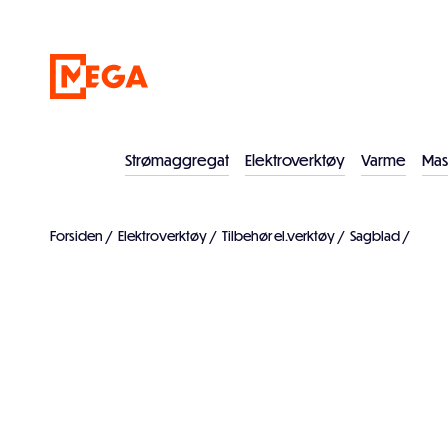
Strømaggregat
Elektroverktøy
Varme
Mas
Forsiden
/
Elektroverktøy
/
Tilbehør el.verktøy
/
Sagblad
/