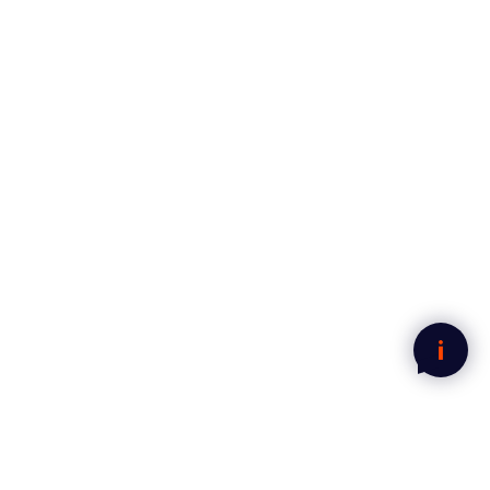
Hammerbor HCS SDS+
Legg i handlekurven