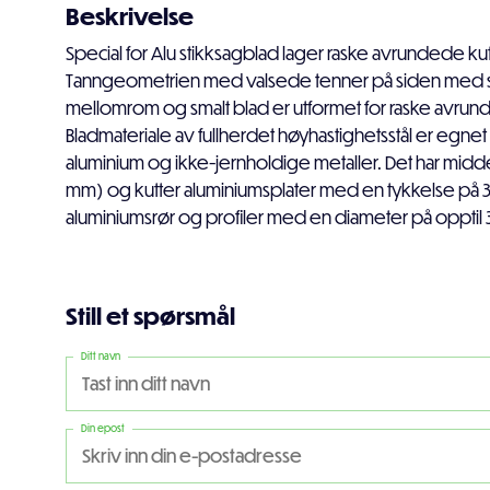
Beskrivelse
Special for Alu stikksagblad lager raske avrundede kutt 
Tanngeometrien med valsede tenner på siden med s
mellomrom og smalt blad er utformet for raske avrund
Bladmateriale av fullherdet høyhastighetsstål er egnet 
aluminium og ikke-jernholdige metaller. Det har midde
mm) og kutter aluminiumsplater med en tykkelse på 
aluminiumsrør og profiler med en diameter på opptil 
Still et spørsmål
Ditt navn
Din epost