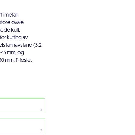
i metall.
tore ovale
ede kutt.
for kutting av
ls tannavstand (3,2
3-15 mm, og
30 mm. T-feste.
*
*