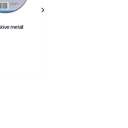
skive metall
Metallbor HSS (DIN338)
 handlekurven
Legg i handlekurven