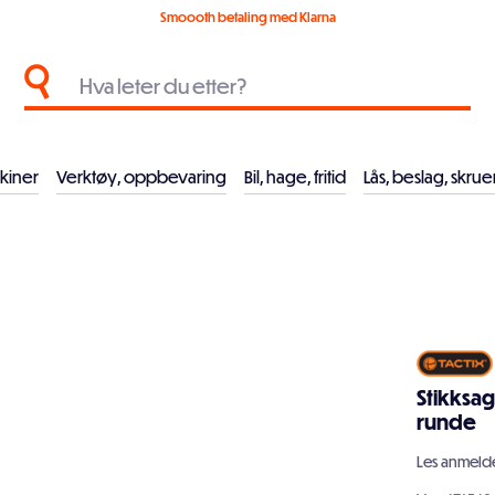
Smoooth betaling med Klarna
kiner
Verktøy, oppbevaring
Bil, hage, fritid
Lås, beslag, skrue
Stikksag
runde
Les
anmelde