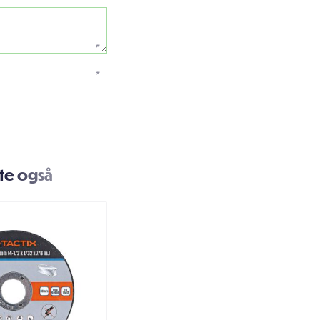
*
*
te også