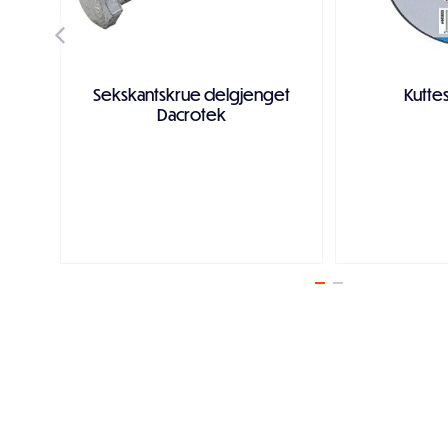
Sekskantskrue delgjenget
Kutte
Dacrotek
Legg i handlekurven
Legg i