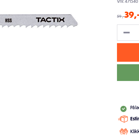
Vnr.
471540
39
,
59
,-
På l
Est
Klik