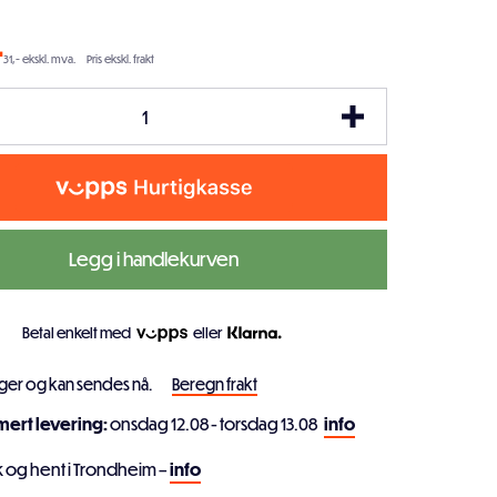
-
31,- ekskl. mva.
Pris ekskl. frakt
Legg i handlekurven
Betal enkelt med
eller
ager og kan sendes nå.
Beregn frakt
imert levering:
onsdag 12.08 - torsdag 13.08
info
k og hent i Trondheim –
info