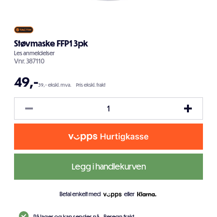
Støvmaske FFP1 3pk
Les
anmeldelser
Vnr.
387110
49
,-
39,- ekskl. mva.
Pris ekskl. frakt
Legg i handlekurven
Betal enkelt med
eller
På lager og kan sendes nå.
Beregn frakt