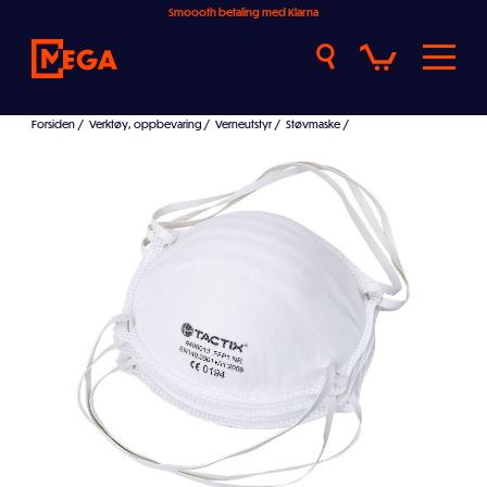
Smoooth betaling med Klarna
Forsiden
/
Verktøy, oppbevaring
/
Verneutstyr
/
Støvmaske
/