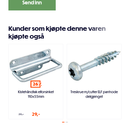
Kunder som kjøpte denne varen
kjøpte også
26
Kistehåndtak elforsinket
Treskrue m/cutter ELF panhode
110x55mm
delgjenget
29,-
39,-