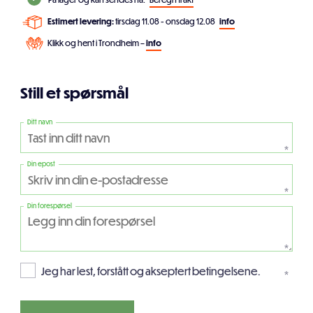
Estimert levering:
tirsdag 11.08 - onsdag 12.08
info
Klikk og hent i Trondheim –
info
Still et spørsmål
Ditt navn
*
Din epost
*
Din forespørsel
*
Jeg har lest, forstått og akseptert betingelsene.
*