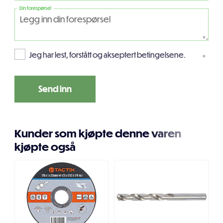
Din forespørsel
*
Jeg har lest, forstått og akseptert betingelsene.
*
Kunder som kjøpte denne varen
kjøpte også