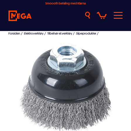
Smoooth betaling med Klarna
Forsiden
/
Elektroverktøy
/
Tilbehør el.verktøy
/
Slipeprodukter
/