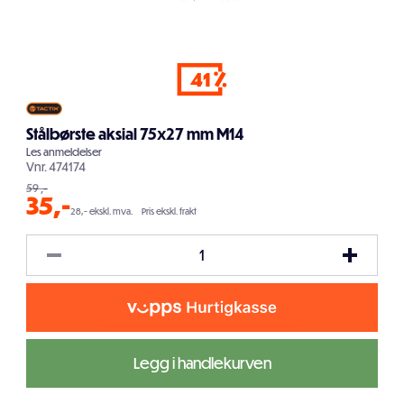
41
Stålbørste aksial 75x27 mm M14
Les
anmeldelser
Vnr.
474174
59
,-
35
,-
28,- ekskl. mva.
Pris ekskl. frakt
Legg i handlekurven