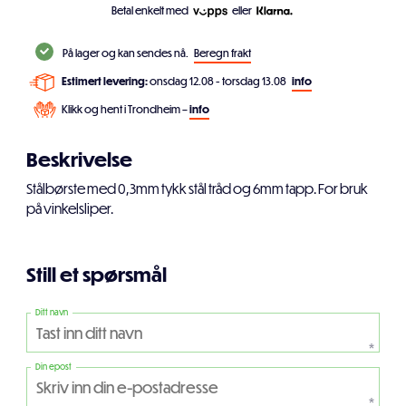
Betal enkelt med
eller
På lager og kan sendes nå.
Beregn frakt
Estimert levering:
onsdag 12.08 - torsdag 13.08
info
Klikk og hent i Trondheim –
info
Beskrivelse
Stålbørste med 0,3mm tykk stål tråd og 6mm tapp. For bruk
på vinkelsliper.
Still et spørsmål
Ditt navn
*
Din epost
*