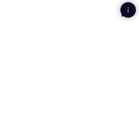
Nyhetsbrev fra Mega Norge
Motta gode tilbud rett i innboksen.
Jeg har lest og godtatt
personvernerklæringen.