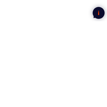
Nyhetsbrev fra Mega Norge
Motta gode tilbud rett i innboksen.