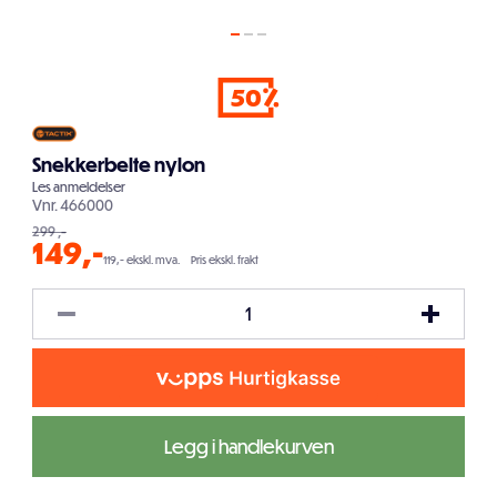
50
Snekkerbelte nylon
Les
anmeldelser
Vnr.
466000
299
,-
149
,-
119,- ekskl. mva.
Pris ekskl. frakt
Legg i handlekurven