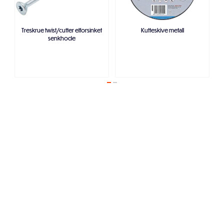
Treskrue twist/cutter elforsinket
Kutteskive metall
senkhode
Legg i handlekurven
Legg i handlekurven