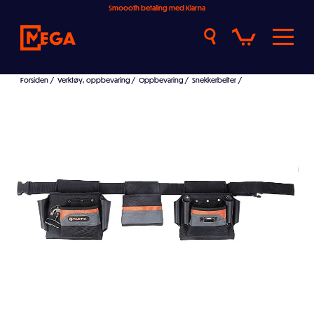
Smoooth betaling med Klarna
Forsiden
/
Verktøy, oppbevaring
/
Oppbevaring
/
Snekkerbelter
/