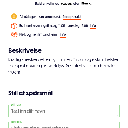
Betal enkelt med
eller
Få på lager - kan sendes nå.
Beregn frakt
Estimert levering:
tirsdag 11.08 - onsdag 12.08
info
Klikk og hent i Trondheim –
info
Beskrivelse
Kraftig snekkerbelte i nylon med 5 rom og 6 skinnhylster
for oppbevaring av verktøy. Regulerbar lengde: maks
110cm.
Still et spørsmål
Ditt navn
*
Din epost