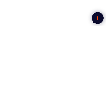
Nyhetsbrev fra Mega Norge
Motta gode tilbud rett i innboksen.