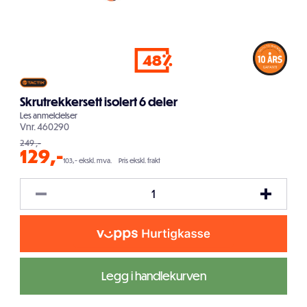
48
Skrutrekkersett isolert 6 deler
Les
anmeldelser
Vnr.
460290
249
,-
129
,-
103,- ekskl. mva.
Pris ekskl. frakt
Legg i handlekurven