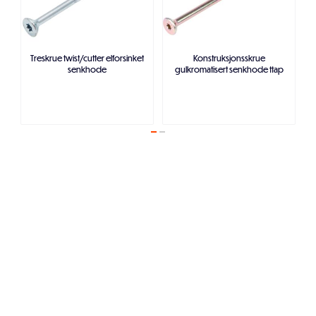
Treskrue twist/cutter elforsinket
Konstruksjonsskrue
senkhode
gulkromatisert senkhode ttap
Legg i handlekurven
Legg i handlekurven