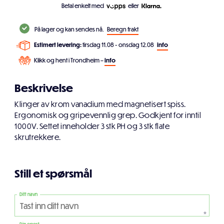
Betal enkelt med
eller
På lager og kan sendes nå.
Beregn frakt
Estimert levering:
tirsdag 11.08 - onsdag 12.08
info
Klikk og hent i Trondheim –
info
Beskrivelse
Klinger av krom vanadium med magnetisert spiss.
Ergonomisk og gripevennlig grep. Godkjent for inntil
1000V. Settet inneholder 3 stk PH og 3 stk flate
skrutrekkere.
Still et spørsmål
Ditt navn
*