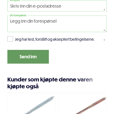
Din epost
*
Din forespørsel
*
Jeg har lest, forstått og akseptert betingelsene.
*
Kunder som kjøpte denne varen
kjøpte også