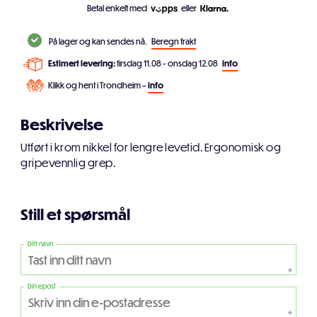
Betal enkelt med
eller
På lager og kan sendes nå.
Beregn frakt
Estimert levering:
tirsdag 11.08 - onsdag 12.08
info
Klikk og hent i Trondheim –
info
Beskrivelse
Utført i krom nikkel for lengre levetid. Ergonomisk og
gripevennlig grep.
Still et spørsmål
Ditt navn
*
Din epost
*