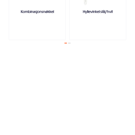
Kombinasjonsnøkkel
Hyllevinkel stål/hvit
Legg i handlekurven
Legg i handlekurven