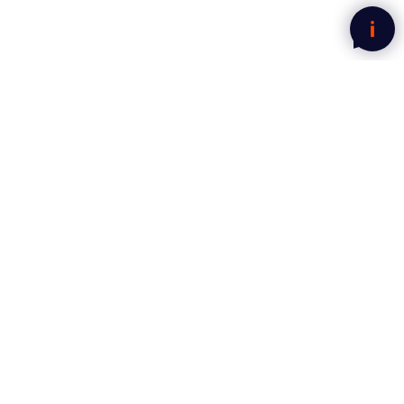
Nyhetsbrev fra Mega Norge
Motta gode tilbud rett i innboksen.
Jeg har lest og godtatt
personvernerklæringen.