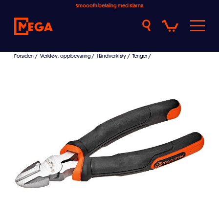
Smoooth betaling med Klarna
Forsiden
/
Verktøy, oppbevaring
/
Håndverktøy
/
Tenger
/