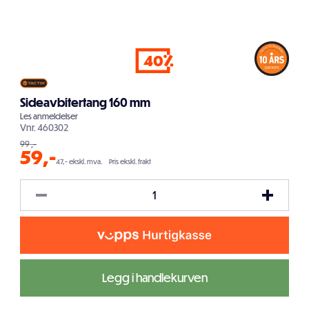
40
Sideavbitertang 160 mm
Les
anmeldelser
Vnr.
460302
99
,-
59
,-
47,- ekskl. mva.
Pris ekskl. frakt
Legg i handlekurven