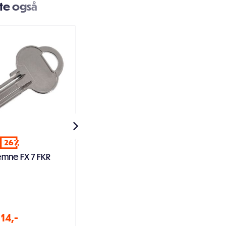
te også
26
mne FX 7 FKR
Lecaskrue gulkromatisert
senkhode
14,-