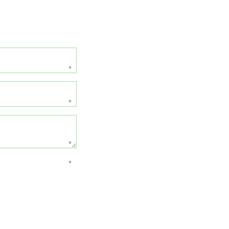
*
*
*
*