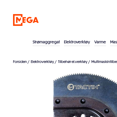
Strømaggregat
Elektroverktøy
Varme
Mas
Forsiden
/
Elektroverktøy
/
Tilbehør el.verktøy
/
Multimaskintilb