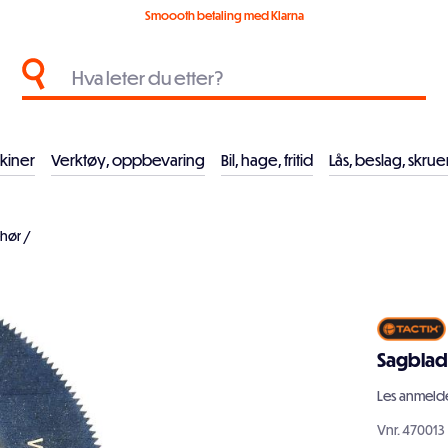
Smoooth betaling med Klarna
kiner
Verktøy, oppbevaring
Bil, hage, fritid
Lås, beslag, skrue
ehør
/
Sagblad
Les
anmelde
Vnr.
470013