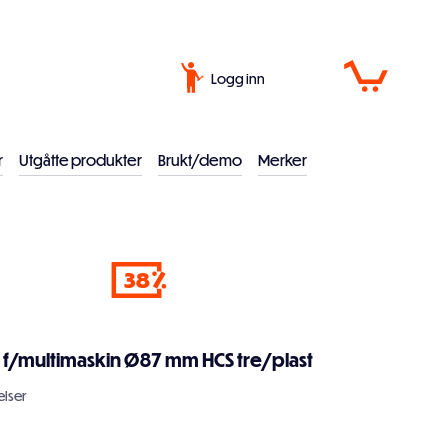
Logg inn
r
Utgåtte produkter
Brukt/demo
Merker
38
 f/multimaskin Ø87 mm HCS tre/plast
lser