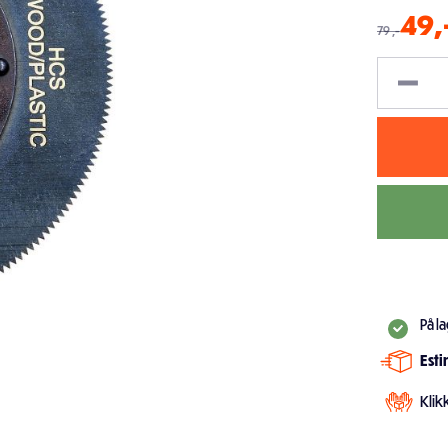
49
,
79
,-
På l
Est
Klik