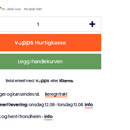
-
39,- ekskl. mva.
Pris ekskl. frakt
Legg i handlekurven
Betal enkelt med
eller
ager og kan sendes nå.
Beregn frakt
imert levering:
onsdag 12.08 - torsdag 13.08
info
k og hent i Trondheim –
info