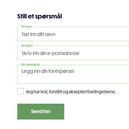
Still et spørsmål
Ditt navn
Din epost
Din forespørsel
Jeg har lest, forstått og akseptert betingelsene.