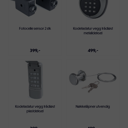
Fotocelle sensor 2 stk
Kodetastatur vegg trådløst
metalldeksel
399,-
499,-
Legg i handlekurven
Legg i handlekurven
Kodetastatur vegg trådløst
Nøkkelåpner utvendig
plastdeksel