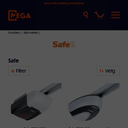
Smoooth betaling med Klarna
Forsiden
/
Alle merker
/
Safe
Safe
Filter