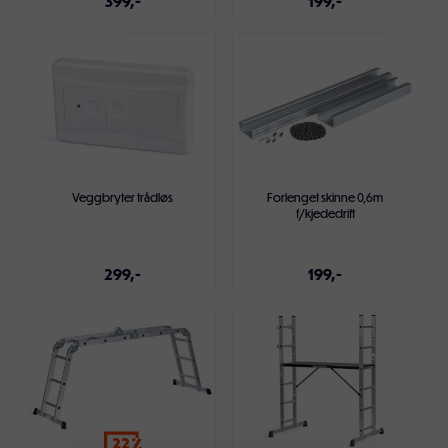
399,-
199,-
Legg i handlekurven
Legg i handlekurven
Veggbryter trådløs
Forlenget skinne 0,6m
f/kjededrift
299,-
199,-
Legg i handlekurven
Legg i handlekurven
22