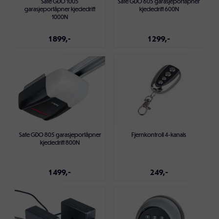
Safe GDO 1005
Safe GDO 605 garasjeportåpner
garasjeportåpner kjededrift
kjededrift 600N
1000N
1 899,-
1 299,-
Legg i handlekurven
Legg i handlekurven
Safe GDO 805 garasjeportåpner
Fjernkontroll 4-kanals
kjededrift 800N
1 499,-
249,-
Legg i handlekurven
Legg i handlekurven