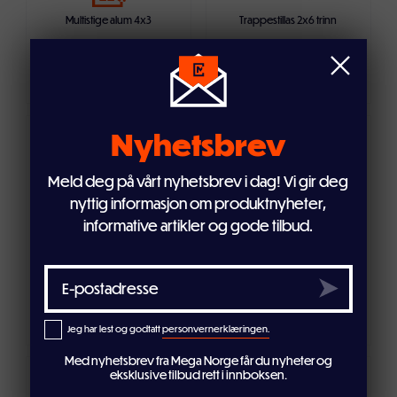
Multistige alum 4x3
Trappestillas 2x6 trinn
699,-
1 299,-
899,-
Nyhetsbrev
Legg i handlekurven
Legg i handlekurven
Meld deg på vårt nyhetsbrev i dag! Vi gir deg
nyttig informasjon om produktnyheter,
informative artikler og gode tilbud.
10
17
Teleskopstige alum 2,6m 9 trinn
Teleskopstige alum 3,8m 13 trinn
899,-
1 499,-
Jeg har lest og godtatt
personvernerklæringen.
999,-
1 799,-
Med nyhetsbrev fra Mega Norge får du nyheter og
eksklusive tilbud rett i innboksen.