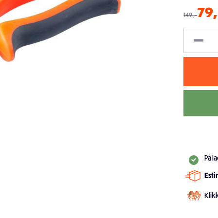
79
,
149
,-
På l
Est
Klik