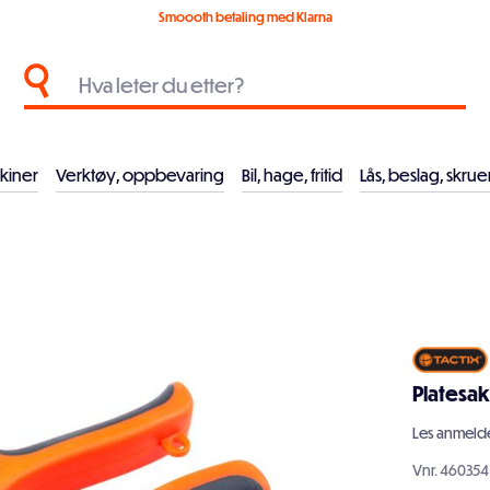
Smoooth betaling med Klarna
kiner
Verktøy, oppbevaring
Bil, hage, fritid
Lås, beslag, skrue
Platesa
Les
anmelde
Vnr.
460354