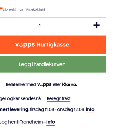
-
63,- ekskl. mva.
Pris ekskl. frakt
Legg i handlekurven
Betal enkelt med
eller
ager og kan sendes nå.
Beregn frakt
imert levering:
tirsdag 11.08 - onsdag 12.08
info
k og hent i Trondheim –
info