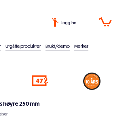
Logg inn
r
Utgåtte produkter
Brukt/demo
Merker
47
ks høyre 250 mm
lser