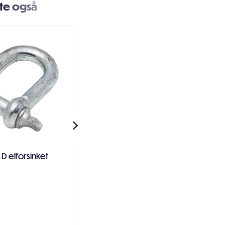
te også
- D elforsinket
Treskrue twist/cutter
elforsinket senkhode