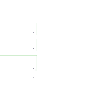
*
*
*
*