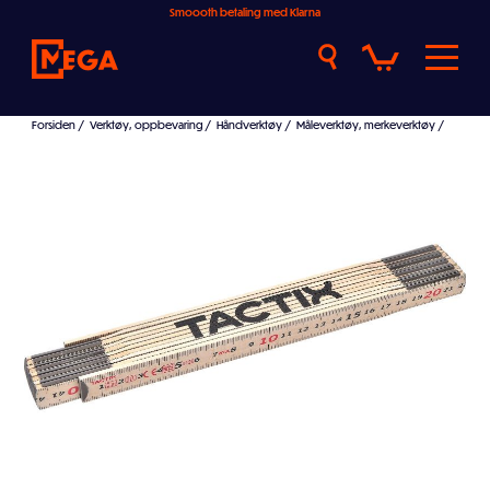
Smoooth betaling med Klarna
Forsiden
/
Verktøy, oppbevaring
/
Håndverktøy
/
Måleverktøy, merkeverktøy
/