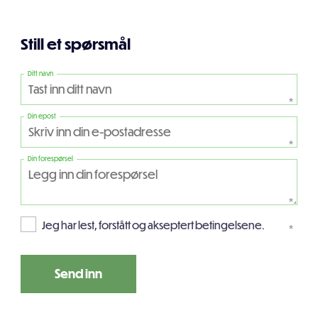
Still et spørsmål
Ditt navn
*
Din epost
*
Din forespørsel
*
Jeg har lest, forstått og akseptert betingelsene.
*