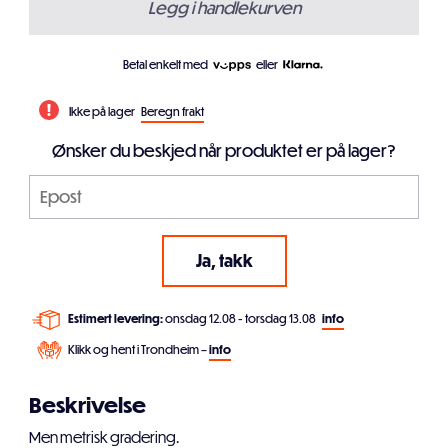
Legg i handlekurven
Betal enkelt med
eller
Ikke på lager
Beregn frakt
Ønsker du beskjed når produktet er på lager?
Estimert levering:
onsdag 12.08 - torsdag 13.08
info
Klikk og hent i Trondheim –
info
Beskrivelse
Men metrisk gradering.