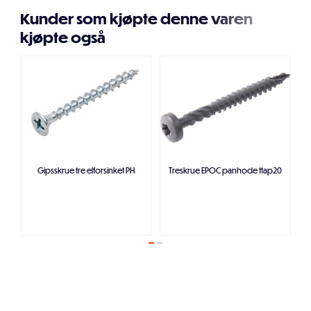
Kunder som kjøpte denne varen
kjøpte også
Gipsskrue tre elforsinket PH
Treskrue EPOC panhode ttap20
Legg i handlekurven
Legg i handlekurven