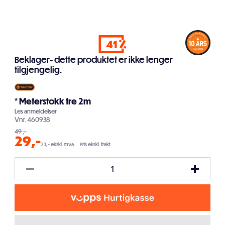
41
Beklager- dette produktet er ikke lenger
tilgjengelig.
* Meterstokk tre 2m
Les
anmeldelser
Vnr.
460938
49
,-
29
,-
23,- ekskl. mva.
Pris ekskl. frakt