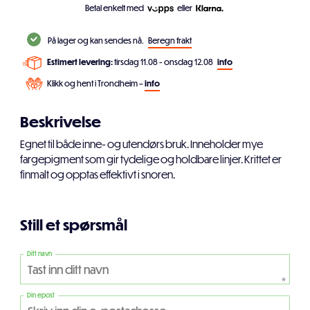
Betal enkelt med
eller
På lager og kan sendes nå.
Beregn frakt
Estimert levering:
tirsdag 11.08 - onsdag 12.08
info
Klikk og hent i Trondheim –
info
Beskrivelse
Egnet til både inne- og utendørs bruk. Inneholder mye
fargepigment som gir tydelige og holdbare linjer. Krittet er
finmalt og opptas effektivt i snoren.
Still et spørsmål
Ditt navn
*
Din epost