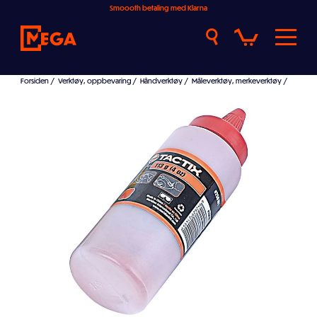
Smoooth betaling med Klarna
Forsiden
/
Verktøy, oppbevaring
/
Håndverktøy
/
Måleverktøy, merkeverktøy
/