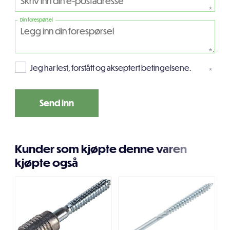
*
Din forespørsel
*
Jeg har lest, forstått og akseptert betingelsene.
*
Kunder som kjøpte denne varen
kjøpte også