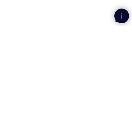
Nyhetsbrev fra Mega Norge
Motta gode tilbud rett i innboksen.