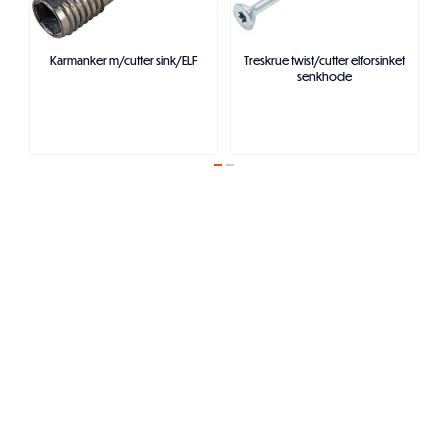
Karmanker m/cutter sink/ELF
Treskrue twist/cutter elforsinket
senkhode
Legg i handlekurven
Legg i handlekurven