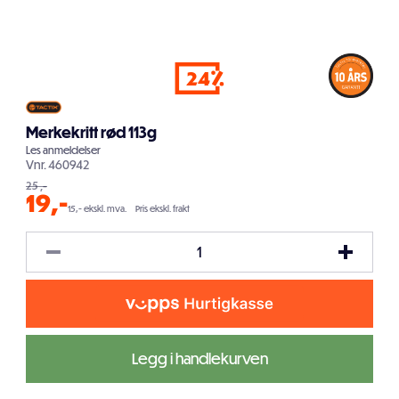
24
Merkekritt rød 113g
Les
anmeldelser
Vnr.
460942
25
,-
19
,-
15,- ekskl. mva.
Pris ekskl. frakt
Legg i handlekurven