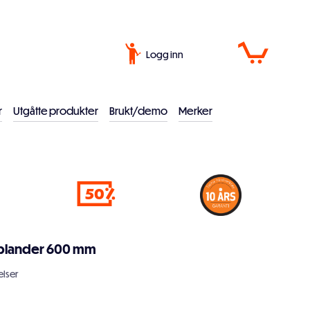
Logg inn
r
Utgåtte produkter
Brukt/demo
Merker
50
blander 600 mm
lser