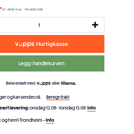
-
47,- ekskl. mva.
Pris ekskl. frakt
Legg i handlekurven
Betal enkelt med
eller
ager og kan sendes nå.
Beregn frakt
imert levering:
onsdag 12.08 - torsdag 13.08
info
k og hent i Trondheim –
info