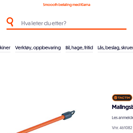
Smoooth betaling med Klarna
kiner
Verktøy, oppbevaring
Bil, hage, fritid
Lås, beslag, skrue
Malings
Les
anmelde
Vnr.
461082