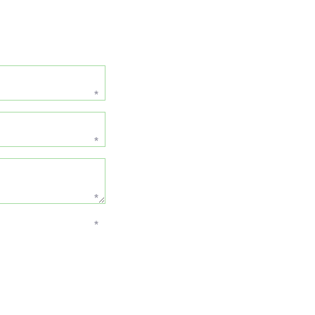
*
*
*
*