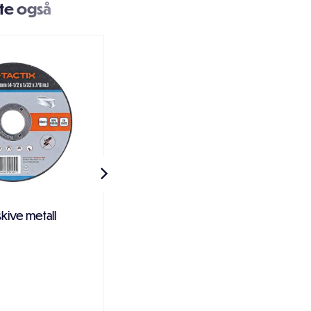
te også
skive metall
Sekskantskrue delgjenget
Dacrotek