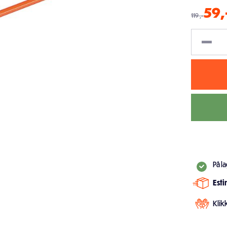
59
,
119
,-
På l
Est
Klik