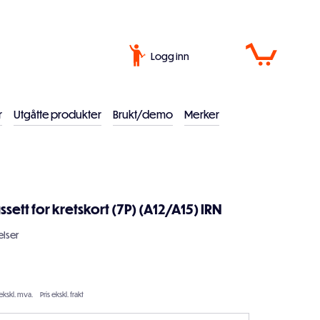
Logg inn
r
Utgåtte produkter
Brukt/demo
Merker
sett for kretskort (7P) (A12/A15) IRN
lser
ekskl. mva.
Pris ekskl. frakt