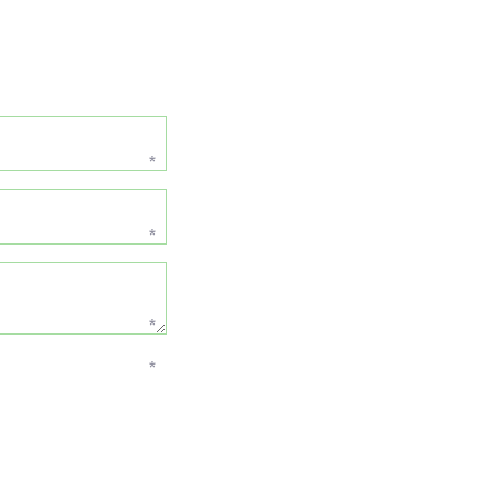
*
*
*
*