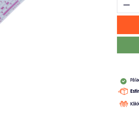
På l
Est
Klik