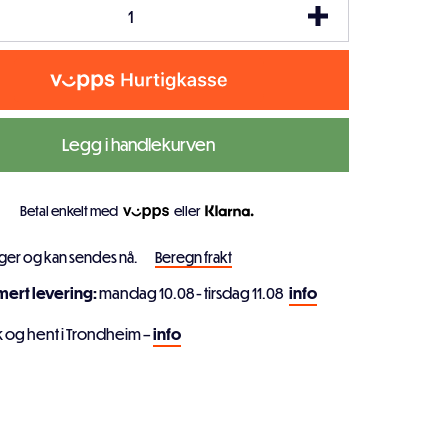
Legg i handlekurven
Betal enkelt med
eller
ager og kan sendes nå.
Beregn frakt
imert levering:
mandag 10.08 - tirsdag 11.08
info
k og hent i Trondheim –
info