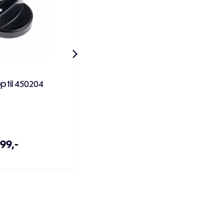
p til 450204
Gassventil 450201
99,-
299,-
 handlekurven
Legg i handlekurven