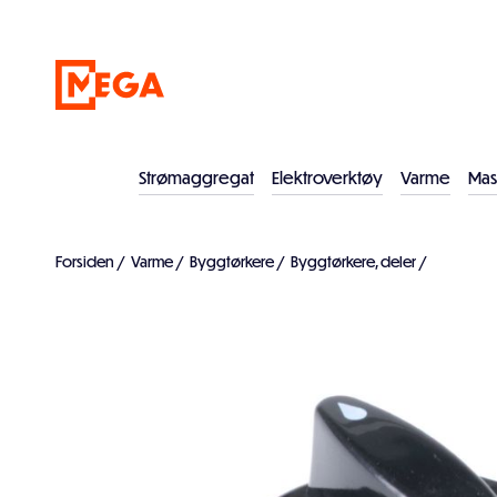
Strømaggregat
Elektroverktøy
Varme
Mas
Forsiden
/
Varme
/
Byggtørkere
/
Byggtørkere, deler
/