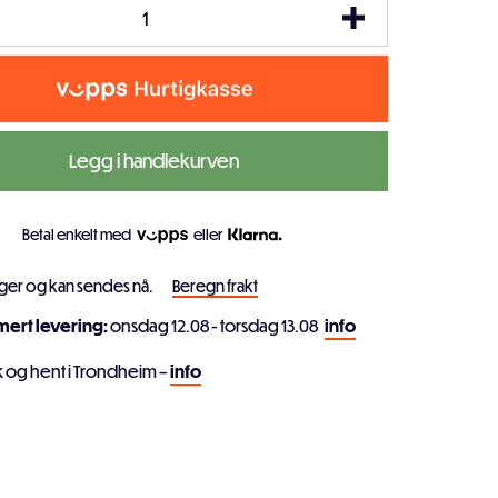
Legg i handlekurven
Betal enkelt med
eller
ager og kan sendes nå.
Beregn frakt
imert levering:
onsdag 12.08 - torsdag 13.08
info
k og hent i Trondheim –
info