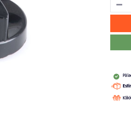
På l
Est
Klik