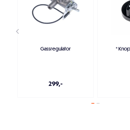
Gassregulator
* Knop
299,-
Legg i handlekurven
Legg i