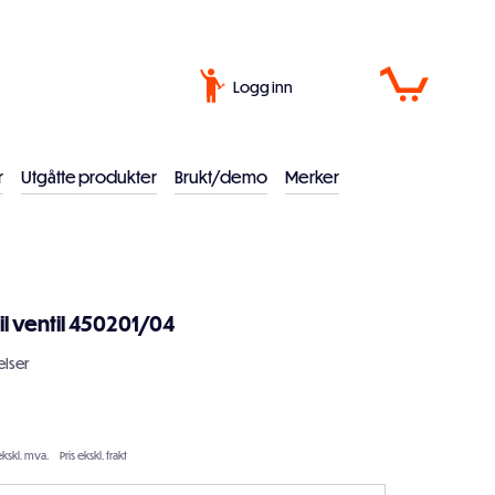
Logg inn
r
Utgåtte produkter
Brukt/demo
Merker
l ventil 450201/04
lser
ekskl. mva.
Pris ekskl. frakt