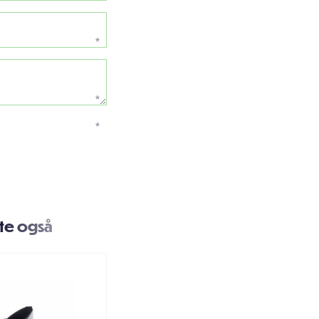
*
*
*
te også