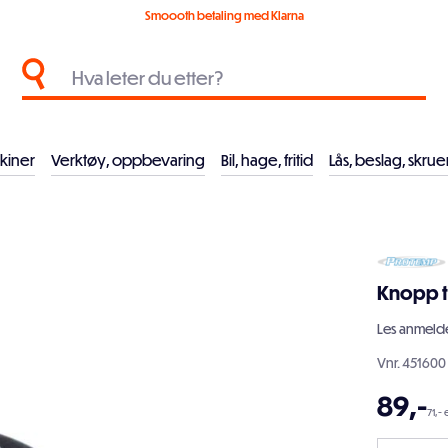
Smoooth betaling med Klarna
kiner
Verktøy, oppbevaring
Bil, hage, fritid
Lås, beslag, skrue
Knopp ti
Les
anmelde
Vnr.
451600
89
,-
71,- 