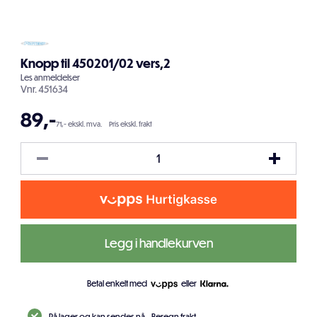
Knopp til 450201/02 vers,2
Les
anmeldelser
Vnr.
451634
89
,-
71,- ekskl. mva.
Pris ekskl. frakt
Legg i handlekurven
Betal enkelt med
eller
På lager og kan sendes nå.
Beregn frakt