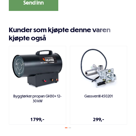
Kunder som kjøpte denne varen
kjøpte også
Byggtørker propan GH30+ 12-
Gassventil 450201
30 kW
1 799,-
299,-