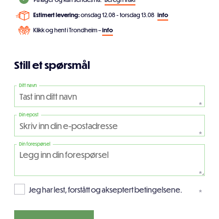
Estimert levering:
onsdag 12.08 - torsdag 13.08
info
Klikk og hent i Trondheim –
info
Still et spørsmål
Ditt navn
*
Din epost
*
Din forespørsel
*
Jeg har lest, forstått og akseptert betingelsene.
*