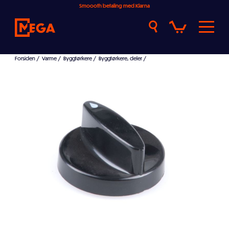
Smoooth betaling med Klarna
Forsiden
/
Varme
/
Byggtørkere
/
Byggtørkere, deler
/