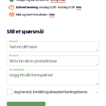
Estimert levering:
onsdag 12.08 - torsdag 13.08
info
Klikk og hent i Trondheim –
info
Still et spørsmål
Ditt navn
*
Din epost
*
Din forespørsel
*
Jeg har lest, forstått og akseptert betingelsene.
*