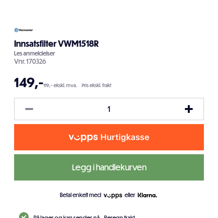
Innsatsfilter VWM1518R
Les
anmeldelser
Vnr.
170326
149
,-
119,- ekskl. mva.
Pris ekskl. frakt
Legg i handlekurven
Betal enkelt med
eller
På lager og kan sendes nå.
Beregn frakt