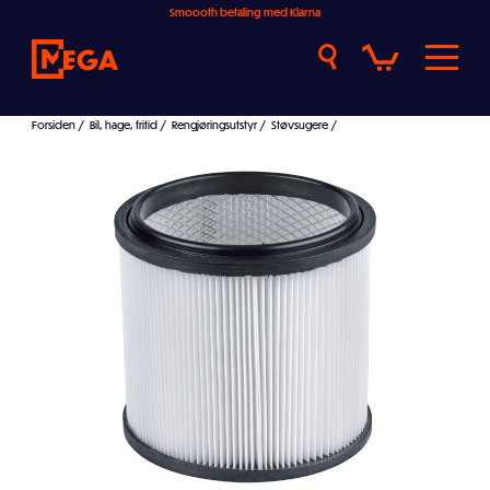
Smoooth betaling med Klarna
Forsiden
/
Bil, hage, fritid
/
Rengjøringsutstyr
/
Støvsugere
/