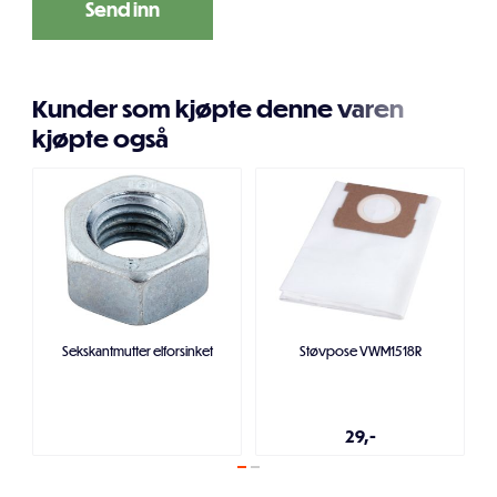
Kunder som kjøpte denne varen
kjøpte også
Sekskantmutter elforsinket
Støvpose VWM1518R
29,-