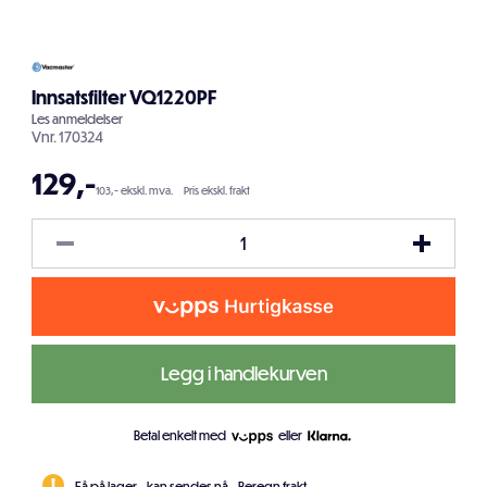
Innsatsfilter VQ1220PF
Les
anmeldelser
Vnr.
170324
129
,-
103,- ekskl. mva.
Pris ekskl. frakt
Legg i handlekurven
Betal enkelt med
eller
Få på lager - kan sendes nå.
Beregn frakt