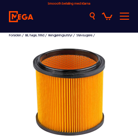
Smoooth betaling med Klarna
Forsiden
/
Bil, hage, fritid
/
Rengjøringsutstyr
/
Støvsugere
/