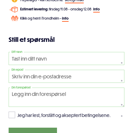
Estimert levering:
tirsdag 11.08 - onsdag 12.08
info
Klikk og hent i Trondheim –
info
Still et spørsmål
Ditt navn
*
Din epost
*
Din forespørsel
*
Jeg har lest, forstått og akseptert betingelsene.
*