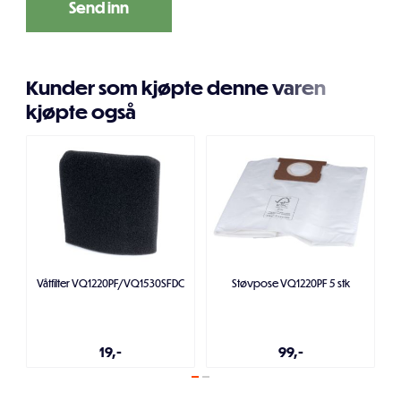
Kunder som kjøpte denne varen
kjøpte også
Våtfilter VQ1220PF/VQ1530SFDC
Støvpose VQ1220PF 5 stk
19,-
99,-