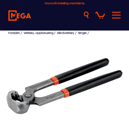
Smoooth betaling med Klarna
Forsiden
/
Verktøy, oppbevaring
/
Håndverktøy
/
Tenger
/