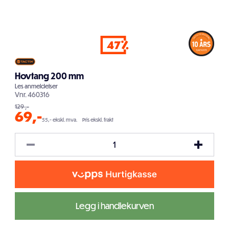
47
Hovtang 200 mm
Les
anmeldelser
Vnr.
460316
129
,-
69
,-
55,- ekskl. mva.
Pris ekskl. frakt
Legg i handlekurven