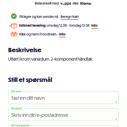
Betal enkelt med
eller
På lager og kan sendes nå.
Beregn frakt
Estimert levering:
onsdag 12.08 - torsdag 13.08
info
Klikk og hent i Trondheim –
info
Beskrivelse
Utført i krom vanadium. 2-komponent håndtak.
Still et spørsmål
Ditt navn
*
Din epost
*
Din forespørsel