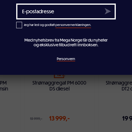
ven
Legg i handlekurven
Legg i ha
Jeg har lest og godtatt
personvernerklæringen.
Med nyhetsbrev fra Mega Norge får du nyheter
og eksklusive tilbud rett i innboksen.
Personvern
12
 PM
Strømaggregat PM 6000
Strømaggre
nsin
DS diesel
DT2 
13 999,-
19 
15 999,-