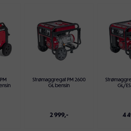
ven
Legg i handlekurven
Legg i ha
 PM
Strømaggregat PM 2600
Strømaggre
ensin
GL bensin
GL/ES
2 999,-
4 4