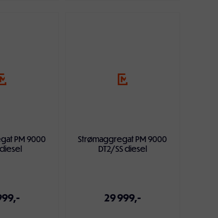
ndlekurven
Legg i handlekurven
gat PM 9000
Strømaggregat PM 9000
diesel
DT2/SS diesel
999,-
29 999,-