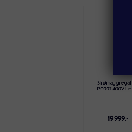
Legg i handlekur
Strømaggregat
13000T 400V be
19 999,-