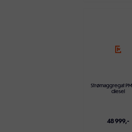
Legg i handlekur
Strømaggregat PM
diesel
48 999,-