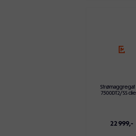
Legg i handlekur
Strømaggregat
7500DT2/SS die
22 999,-