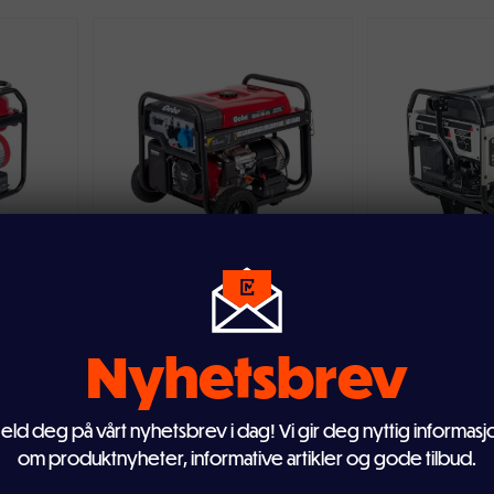
ven
Legg i handlekurven
Legg i ha
17
M 6500
Strømaggregat PM 8500
Strømag
n
GR/ES bensin
13000S
Nyhetsbrev
eld deg på vårt nyhetsbrev i dag! Vi gir deg nyttig informasj
9 999,-
17 
11 999,-
om produktnyheter, informative artikler og gode tilbud.