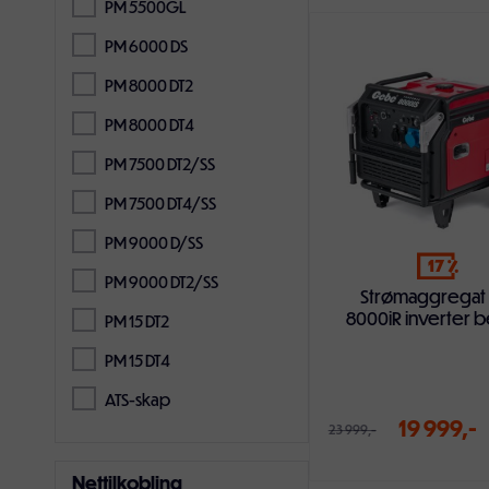
PM 5500GL
PM 6000 DS
Legg i handlekur
PM 8000 DT2
PM 8000 DT4
PM 7500 DT2/SS
PM 7500 DT4/SS
PM 9000 D/SS
17
PM 9000 DT2/SS
Strømaggregat
8000iR inverter b
PM 15 DT2
PM 15 DT4
ATS-skap
19 999,-
23 999,-
Nettilkobling