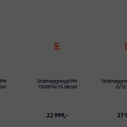
ven
Legg i handlekurven
Legg i ha
 PM
Strømaggregat PM
Strømaggre
sel
7500DT4/SS diesel
D/SS 
22 999,-
27 