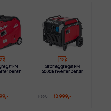
ndlekurven
Legg i handlekurven
17
13
gregat PM
Strømaggregat PM
erter bensin
6000iR inverter bensin
99,-
12 999,-
14 999,-