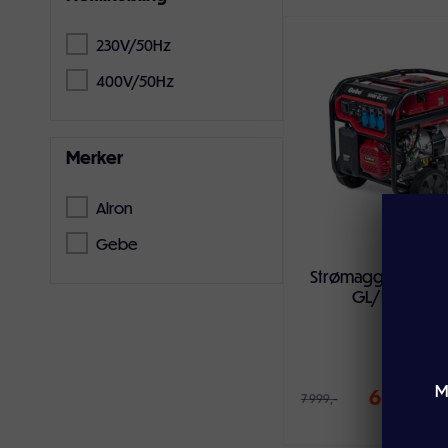
230V/50Hz
Legg i handlekur
400V/50Hz
Merker
Alron
Gebe
12
Strømaggregat P
GL/ES bensi
M
6 999,-
7 999,-