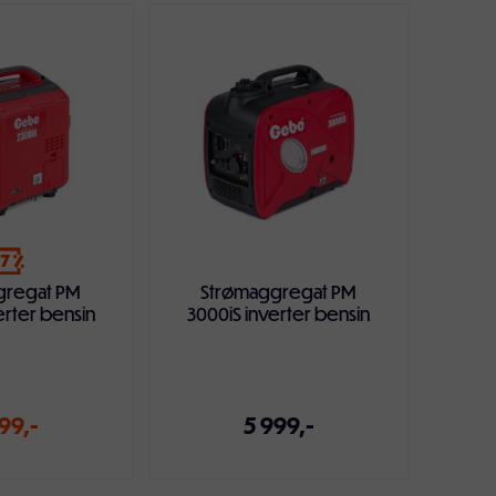
17
gregat PM
Strømaggregat PM
erter bensin
3000iS inverter bensin
99,-
5 999,-