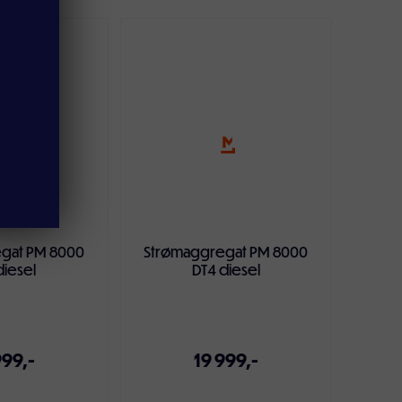
ndlekurven
Legg i handlekurven
gat PM 8000
Strømaggregat PM 8000
diesel
DT4 diesel
999,-
19 999,-