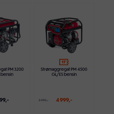
ndlekurven
Legg i handlekurven
17
gat PM 3200
Strømaggregat PM 4500
 bensin
GL/ES bensin
99,-
4 999,-
5 999,-