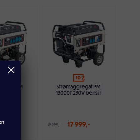
ndlekurven
Legg i handlekurven
10
gregat PM
Strømaggregat PM
 bensin
13000T 230V bensin
on
999,-
17 999,-
19 999,-