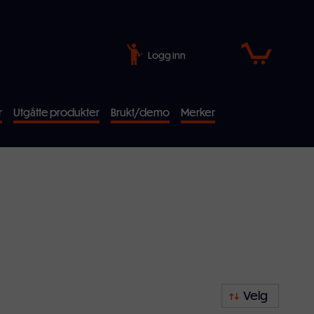
Logg inn
r
Utgåtte produkter
Brukt/demo
Merker