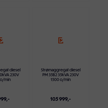
ndlekurven
Legg i handlekurven
egat diesel
Strømaggregat diesel
20kVA 230V
PM 35B2 35kVA 230V
 o/min
1500 o/min
999,-
105 999,-