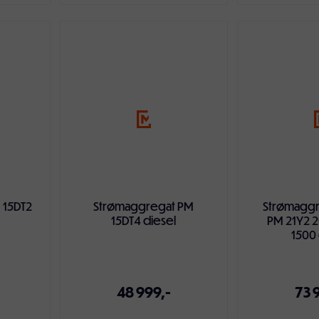
ven
Legg i handlekurven
Legg i ha
 15DT2
Strømaggregat PM
Strømaggr
15DT4 diesel
PM 21Y2 
1500
48 999,-
73 