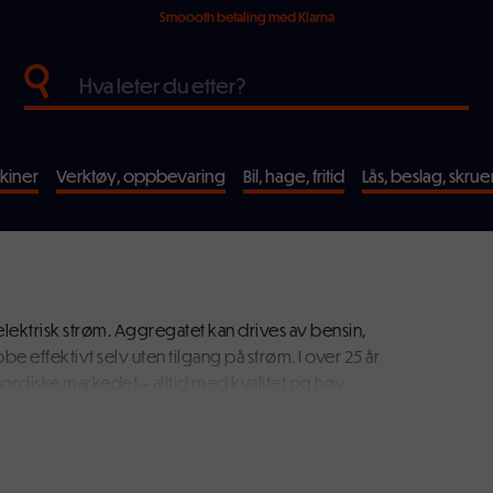
Smoooth betaling med Klarna
kiner
Verktøy, oppbevaring
Bil, hage, fritid
Lås, beslag, skrue
ektrisk strøm. Aggregatet kan drives av bensin,
be effektivt selv uten tilgang på strøm. I over 25 år
nordiske markedet – alltid med kvalitet og høy
Gebe til en av markedslederne på strømaggregat i