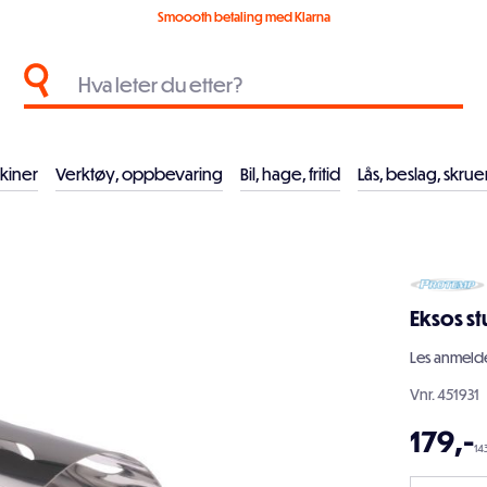
Smoooth betaling med Klarna
kiner
Verktøy, oppbevaring
Bil, hage, fritid
Lås, beslag, skrue
Eksos st
Les
anmelde
Vnr.
451931
179
,-
14