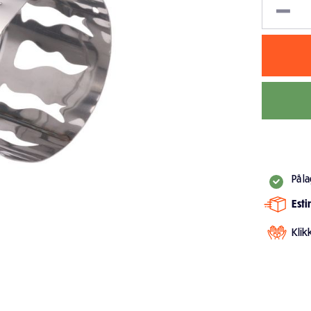
På l
Est
Klik