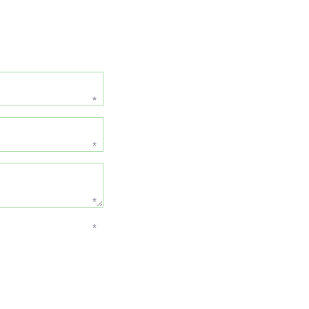
*
*
*
*