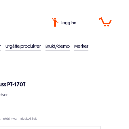
Logg inn
r
Utgåtte produkter
Brukt/demo
Merker
uss PT-170T
lser
3,- ekskl. mva.
Pris ekskl. frakt