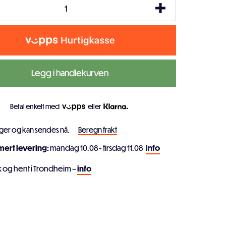
Legg i handlekurven
Betal enkelt med
eller
ager og kan sendes nå.
Beregn frakt
imert levering:
mandag 10.08 - tirsdag 11.08
info
k og hent i Trondheim –
info